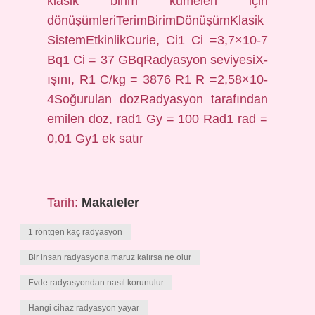
klasik birim kümeleri için
dönüşümleriTerimBirimDönüşümKlasik
SistemEtkinlikCurie, Ci1 Ci =3,7×10-7
Bq1 Ci = 37 GBqRadyasyon seviyesiX-
ışını, R1 C/kg = 3876 R1 R =2,58×10-
4Soğurulan dozRadyasyon tarafından
emilen doz, rad1 Gy = 100 Rad1 rad =
0,01 Gy1 ek satır
Tarih:
Makaleler
1 röntgen kaç radyasyon
Bir insan radyasyona maruz kalırsa ne olur
Evde radyasyondan nasıl korunulur
Hangi cihaz radyasyon yayar