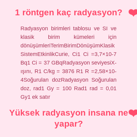
1 röntgen kaç radyasyon?
Radyasyon birimleri tablosu ve SI ve
klasik birim kümeleri için
dönüşümleriTerimBirimDönüşümKlasik
SistemEtkinlikCurie, Ci1 Ci =3,7×10-7
Bq1 Ci = 37 GBqRadyasyon seviyesiX-
ışını, R1 C/kg = 3876 R1 R =2,58×10-
4Soğurulan dozRadyasyon Soğurulan
doz, rad1 Gy = 100 Rad1 rad = 0,01
Gy1 ek satır
Yüksek radyasyon insana ne
yapar?