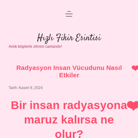
menüyü
Anasayfa
aç
Gizlilik Politikası
Hızlı Fikir Esintisi
Anlık bilgilerle zihnini canlandır!
Yasal Uyarı
Hakkımızda
Radyasyon Insan Vücudunu Nasıl
Etkiler
Tarih: Kasım 9, 2024
Bir insan radyasyona
maruz kalırsa ne
olur?