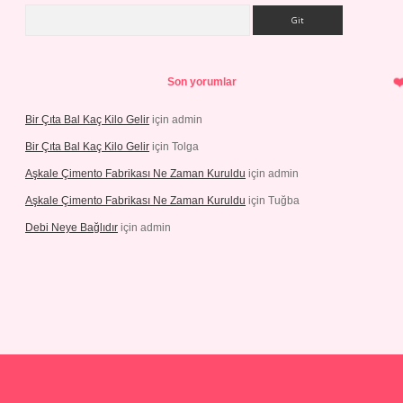
Arama
Son yorumlar
Bir Çıta Bal Kaç Kilo Gelir
için
admin
Bir Çıta Bal Kaç Kilo Gelir
için
Tolga
Aşkale Çimento Fabrikası Ne Zaman Kuruldu
için
admin
Aşkale Çimento Fabrikası Ne Zaman Kuruldu
için
Tuğba
Debi Neye Bağlıdır
için
admin
etexpergiris.casino/
betexpergir.net