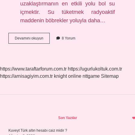
uzaklaştırmanın en etkili yolu bol su
içmektir. Su tüketmek radyoaktif
maddenin böbrekler yoluyla daha…
Radyasyon
Devamını okuyun
8 Yorum
Insan
Vücudunu
Nasıl
Etkiler
https://www.taraftarforum.com.tr
https://ugurlukoltuk.com.tr
https://arnisagiyim.com.tr
knight online
nttgame
Sitemap
Sidebar
Son Yazılar
Kuveyt Türk altın hesabı caiz midir ?