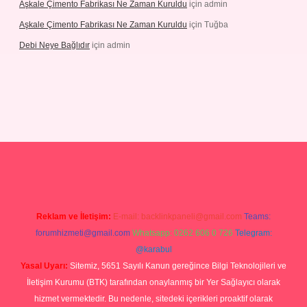
Aşkale Çimento Fabrikası Ne Zaman Kuruldu
için
admin
Aşkale Çimento Fabrikası Ne Zaman Kuruldu
için
Tuğba
Debi Neye Bağlıdır
için
admin
rgir.net
Reklam ve İletişim:
E-mail:
backlinkpaneli@gmail.com
Teams:
forumhizmeti@gmail.com
Whatsapp: 0262 606 0 726
Telegram:
@karabul
Yasal Uyarı:
Sitemiz, 5651 Sayılı Kanun gereğince Bilgi Teknolojileri ve
İletişim Kurumu (BTK) tarafından onaylanmış bir Yer Sağlayıcı olarak
hizmet vermektedir. Bu nedenle, sitedeki içerikleri proaktif olarak