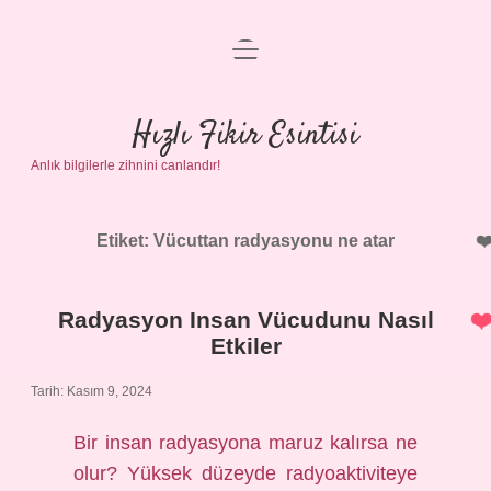
menüyü
Anasayfa
aç
Gizlilik Politikası
Hızlı Fikir Esintisi
Anlık bilgilerle zihnini canlandır!
Yasal Uyarı
Hakkımızda
Etiket:
Vücuttan radyasyonu ne atar
Radyasyon Insan Vücudunu Nasıl
Etkiler
Tarih: Kasım 9, 2024
Bir insan radyasyona maruz kalırsa ne
olur? Yüksek düzeyde radyoaktiviteye