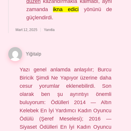
düzen
kazandırmakla kalmadı, aynı
zamanda
ikna edici
yönünü de
güçlendirdi.
Mart 12, 2025
Yanıtla
Yiğitalp
Yazı genel anlamda anlaşılır; Burcu
Biricik Şimdi Ne Yapıyor üzerine daha
cesur yorumlar eklenebilirdi. Son
olarak ben şu ayrıntıyı önemli
buluyorum: Ödülleri 2014 — Altın
Kelebek En İyi Yardımcı Kadın Oyuncu
Ödülü (Şeref Meselesi); 2016 —
Siyaset Ödülleri En İyi Kadın Oyuncu