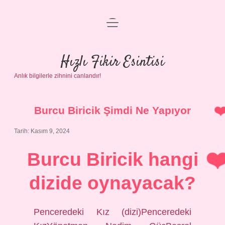
menüyü
Anasayfa
aç
Gizlilik Politikası
Hızlı Fikir Esintisi
Anlık bilgilerle zihnini canlandır!
Yasal Uyarı
Hakkımızda
Burcu Biricik Şimdi Ne Yapıyor
Tarih: Kasım 9, 2024
Burcu Biricik hangi
dizide oynayacak?
Penceredeki Kız (dizi)Penceredeki