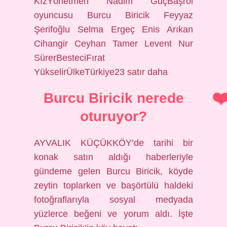
KızYönetmen Nadim GüçBaşrol
oyuncusu Burcu Biricik Feyyaz
Şerifoğlu Selma Ergeç Enis Arıkan
Cihangir Ceyhan Tamer Levent Nur
SürerBesteciFırat
YükselirÜlkeTürkiye23 satır daha
Burcu Biricik nerede
oturuyor?
AYVALIK KÜÇÜKKÖY’de tarihi bir
konak satın aldığı haberleriyle
gündeme gelen Burcu Biricik, köyde
zeytin toplarken ve başörtülü haldeki
fotoğraflarıyla sosyal medyada
yüzlerce beğeni ve yorum aldı. İşte