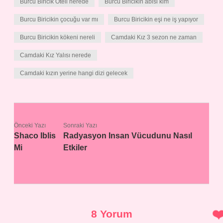
Burcu Biricik Oteli nerede
Burcu Biricikin abisi kim
Burcu Biricikin çocuğu var mı
Burcu Biricikin eşi ne iş yapıyor
Burcu Biricikin kökeni nereli
Camdaki Kız 3 sezon ne zaman
Camdaki Kız Yalısı nerede
Camdaki kızın yerine hangi dizi gelecek
Önceki Yazı
Sonraki Yazı
Shaco Iblis
Radyasyon Insan Vücudunu Nasıl
Mi
Etkiler
8 Yorum