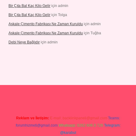
Bir Çıta Bal Kaç Kilo Gelir
için
admin
Bir Çıta Bal Kaç Kilo Gelir
için
Tolga
Aşkale Çimento Fabrikası Ne Zaman Kuruldu
için
admin
Aşkale Çimento Fabrikası Ne Zaman Kuruldu
için
Tuğba
Debi Neye Bağlıdır
için
admin
iriş
https://betexpergiris.casino/
betexpergir.net
Reklam ve İletişim:
E-mail:
backlinkpaneli@gmail.com
Teams:
forumhizmeti@gmail.com
Whatsapp: 0262 606 0 726
Telegram:
@karabul