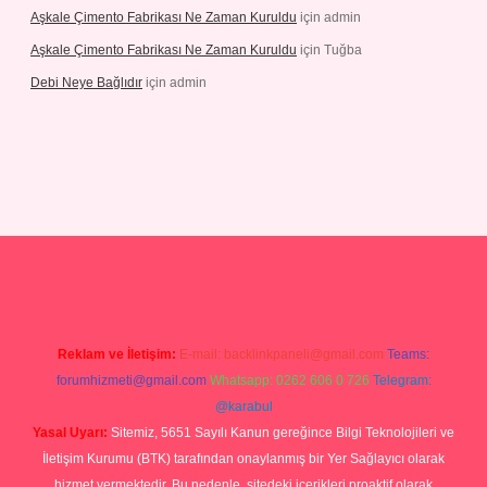
Aşkale Çimento Fabrikası Ne Zaman Kuruldu
için
admin
Aşkale Çimento Fabrikası Ne Zaman Kuruldu
için
Tuğba
Debi Neye Bağlıdır
için
admin
riş
https://betexpergiris.casino/
betexpergir.net
Reklam ve İletişim:
E-mail:
backlinkpaneli@gmail.com
Teams:
forumhizmeti@gmail.com
Whatsapp: 0262 606 0 726
Telegram:
@karabul
Yasal Uyarı:
Sitemiz, 5651 Sayılı Kanun gereğince Bilgi Teknolojileri ve
İletişim Kurumu (BTK) tarafından onaylanmış bir Yer Sağlayıcı olarak
hizmet vermektedir. Bu nedenle, sitedeki içerikleri proaktif olarak