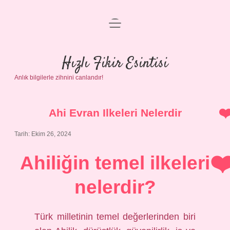
menüyü
Anasayfa
aç
Gizlilik Politikası
Hızlı Fikir Esintisi
Anlık bilgilerle zihnini canlandır!
Yasal Uyarı
Hakkımızda
Ahi Evran Ilkeleri Nelerdir
Tarih: Ekim 26, 2024
Ahiliğin temel ilkeleri
nelerdir?
Türk milletinin temel değerlerinden biri