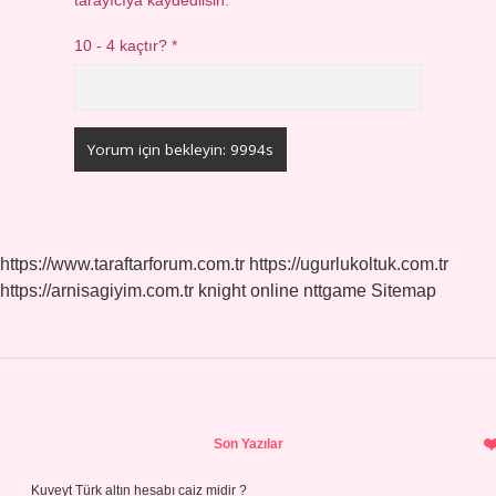
tarayıcıya kaydedilsin.
10 - 4 kaçtır?
*
https://www.taraftarforum.com.tr
https://ugurlukoltuk.com.tr
https://arnisagiyim.com.tr
knight online
nttgame
Sitemap
Sidebar
Son Yazılar
Kuveyt Türk altın hesabı caiz midir ?