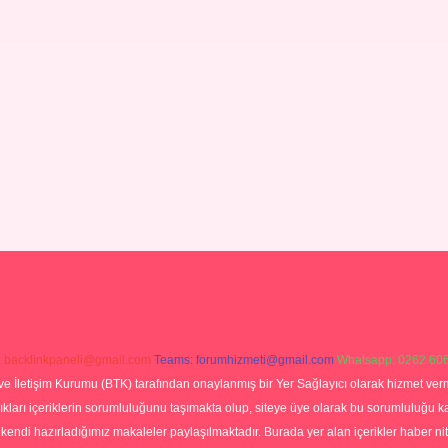
:
backlinkpaneli@gmail.com
Teams:
forumhizmeti@gmail.com
Whatsapp: 0262 606
ve İletişim Kurumu (BTK) tarafından onaylanmış bir Yer Sağlayıcı olarak hizmet verm
rı içeriklerin sorumluluğunu taşımakta olup, siteye üye olarak bu sorumluluğu kabul
a kendi hazırladığımız makaleler paylaşılmaktadır. Burada yer alan içerikler haber 