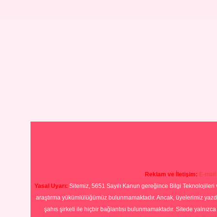
Reklam ve İletişim:
E-mail
Yasal Uyarı:
Sitemiz, 5651 Sayılı Kanun gereğince Bilgi Teknolojileri 
araştırma yükümlülüğümüz bulunmamaktadır. Ancak, üyelerimiz yazdıkla
şahıs şirketi ile hiçbir bağlantısı bulunmamaktadır. Sitede yalnızc