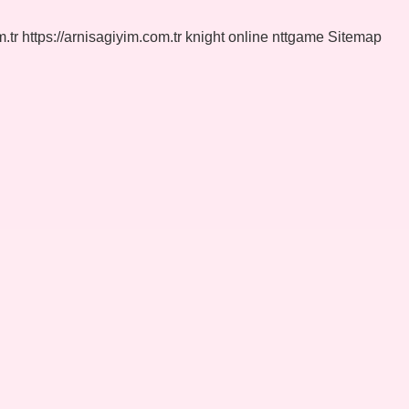
.tr
https://arnisagiyim.com.tr
knight online
nttgame
Sitemap