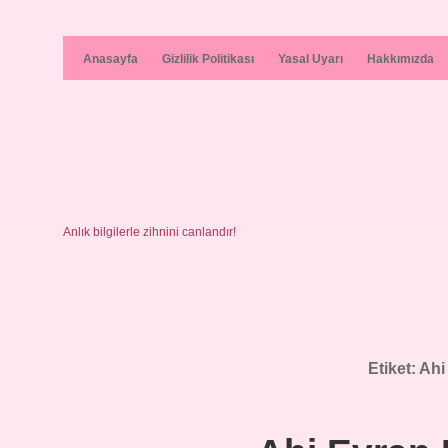
Anasayfa
Gizlilik Politikası
Yasal Uyarı
Hakkımızda
Anlık bilgilerle zihnini canlandır!
Etiket:
Ahi