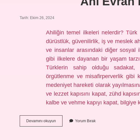
Ahi Evran I
Tarih: Ekim 26, 2024
Ahiliğin temel ilkeleri nelerdir? Türk
dürüstlük, güvenilirlik, iş ve meslek 
ve insanlar arasındaki diğer sosyal i
gibi ilkelere dayanan bir yaşam tarzıd
Türklerin sahip olduğu sadakat, y
örgütlenme ve misafirperverlik gibi kü
medeniyet hareketi olarak yayılmasına 
ve lezzet kapısını kapat, zühd kapısın
kalbe ve vehme kapıyı kapat, bilgiye 
Ahi
Devamını okuyun
Yorum Bırak
Evran
Ilkeleri
Nelerdir