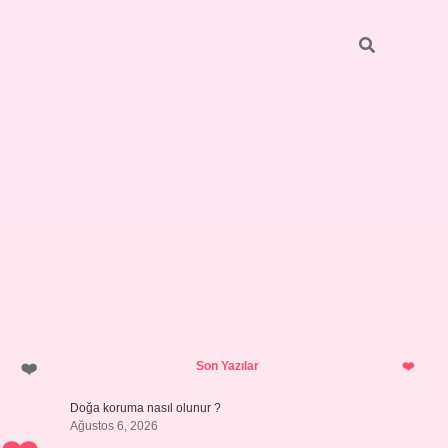
Sidebar
ilbet giriş
https://betexpergiris.casino/
betexpergir.net
Son Yazılar
Doğa koruma nasıl olunur ?
Ağustos 6, 2026