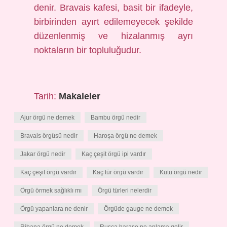
denir. Bravais kafesi, basit bir ifadeyle,
birbirinden ayırt edilemeyecek şekilde
düzenlenmiş ve hizalanmış ayrı
noktaların bir topluluğudur.
Tarih:
Makaleler
Ajur örgü ne demek
Bambu örgü nedir
Bravais örgüsü nedir
Haroşa örgü ne demek
Jakar örgü nedir
Kaç çeşit örgü ipi vardır
Kaç çeşit örgü vardır
Kaç tür örgü vardır
Kutu örgü nedir
Örgü örmek sağlıklı mı
Örgü türleri nelerdir
Örgü yapanlara ne denir
Örgüde gauge ne demek