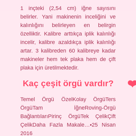
1 inçteki (2,54 cm) iğne sayısını
belirler. Yani makinenin inceliğini ve
kalınlığını belirleyen en belirgin
özelliktir. Kalibre arttıkça iplik kalınlığı
incelir, kalibre azaldıkça iplik kalınlığı
artar. 3 kalibreden 60 kalibreye kadar
makineler hem tek plaka hem de çift
plaka için üretilmektedir.
Kaç çeşit örgü vardır?
Temel Örgü ÖzelKolay ÖrgüTers
ÖrgüTam İğneRoving-Örgü
BağlantılarıPirinç ÖrgüTek ÇelikÇift
ÇelikDaha Fazla Makale…•25 Nisan
2016