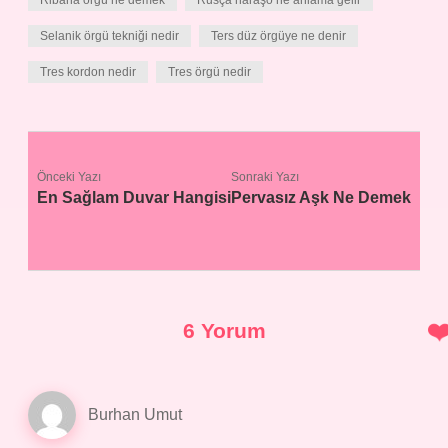
Ribana örgü ne demek
Rusça haraşo ne anlama gelir
Selanik örgü tekniği nedir
Ters düz örgüye ne denir
Tres kordon nedir
Tres örgü nedir
Önceki Yazı
Sonraki Yazı
En Sağlam Duvar Hangisi
Pervasız Aşk Ne Demek
6 Yorum
Burhan Umut