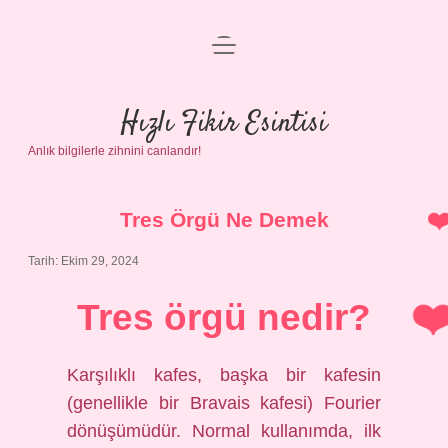
menüyü
Anasayfa
aç
Gizlilik Politikası
Hızlı Fikir Esintisi
Anlık bilgilerle zihnini canlandır!
Yasal Uyarı
Hakkımızda
Tres Örgü Ne Demek
Tarih: Ekim 29, 2024
Tres örgü nedir?
Karşılıklı kafes, başka bir kafesin
(genellikle bir Bravais kafesi) Fourier
dönüşümüdür. Normal kullanımda, ilk