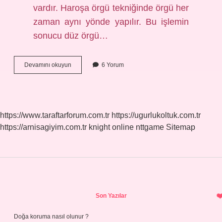
vardır. Haroşa örgü tekniğinde örgü her
zaman aynı yönde yapılır. Bu işlemin
sonucu düz örgü…
Tres
Devamını okuyun
6 Yorum
Örgü
Ne
Demek
https://www.taraftarforum.com.tr
https://ugurlukoltuk.com.tr
https://arnisagiyim.com.tr
knight online
nttgame
Sitemap
Sidebar
Son Yazılar
Doğa koruma nasıl olunur ?