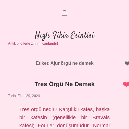
menüyü
Anasayfa
aç
Gizlilik Politikası
Hızlı Fikir Esintisi
Anlık bilgilerle zihnini canlandır!
Yasal Uyarı
Hakkımızda
Etiket:
Ajur örgü ne demek
Tres Örgü Ne Demek
Tarih: Ekim 29, 2024
Tres örgü nedir? Karşılıklı kafes, başka
bir kafesin (genellikle bir Bravais
kafesi) Fourier dönüşümüdür. Normal