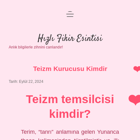
menüyü
Anasayfa
aç
Gizlilik Politikası
Hızlı Fikir Esintisi
Anlık bilgilerle zihnini canlandır!
Yasal Uyarı
Hakkımızda
Teizm Kurucusu Kimdir
Tarih: Eylül 22, 2024
Teizm temsilcisi
kimdir?
Terim, “tanrı” anlamına gelen Yunanca