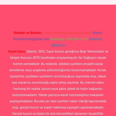
ttps://betexpergiris.casino/
betexpergir.net
Reklam ve İletişim:
E-mail:
backlinkpaneli@gmail.com
Teams:
forumhizmeti@gmail.com
Whatsapp: 0262 606 0 726
Telegram:
@karabul
Yasal Uyarı:
Sitemiz, 5651 Sayılı Kanun gereğince Bilgi Teknolojileri ve
İletişim Kurumu (BTK) tarafından onaylanmış bir Yer Sağlayıcı olarak
hizmet vermektedir. Bu nedenle, sitedeki içerikleri proaktif olarak
denetleme veya araştırma yükümlülüğümüz bulunmamaktadır. Ancak,
üyelerimiz yazdıkları içeriklerin sorumluluğunu taşımakta olup, siteye
üye olarak bu sorumluluğu kabul etmiş sayılırlar. Bu internet sitesi,
herhangi bir marka, kurum veya şahıs şirketi ile hiçbir bağlantısı
bulunmamaktadır. Sitede yalnızca kendi hazırladığımız makaleler
paylaşılmaktadır. Burada yer alan içerikler haber niteliği taşımamakta
olup, gerçek kurum ve kişiler hakkında paylaşım yapılmamaktadır.
Gerçek kurum ve kişiler ile isim benzerlikleri tamamen tesadüfidir.