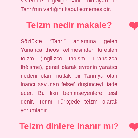
sistemde bilgeliğe sahip olmayan bir
Tanrı’nın varlığını kabul etmemesidir.
Teizm nedir makale?
Sözlükte “Tanrı” anlamına gelen
Yunanca theos kelimesinden türetilen
teizm (İngilizce theism, Fransızca
théisme), genel olarak evrenin yaratıcı
nedeni olan mutlak bir Tanrı’ya olan
inancı savunan felsefi düşünceyi ifade
eder. Bu fikri benimseyenlere teist
denir. Terim Türkçede teizm olarak
yorumlanır.
Teizm dinlere inanır mı?