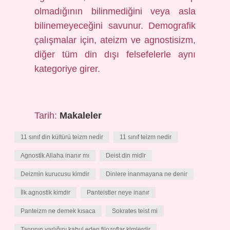
olmadığının bilinmediğini veya asla
bilinemeyeceğini savunur. Demografik
çalışmalar için, ateizm ve agnostisizm,
diğer tüm din dışı felsefelerle aynı
kategoriye girer.
Tarih:
Makaleler
11 sınıf din kültürü teizm nedir
11 sınıf teizm nedir
Agnostik Allaha inanır mı
Deist din midir
Deizmin kurucusu kimdir
Dinlere inanmayana ne denir
İlk agnostik kimdir
Panteistler neye inanır
Panteizm ne demek kısaca
Sokrates teist mi
Tanrının varlığını kabul eden filozoflar kimlerdir