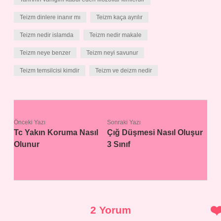
Teizm dinlere inanır mı
Teizm kaça ayrılır
Teizm nedir islamda
Teizm nedir makale
Teizm neye benzer
Teizm neyi savunur
Teizm temsilcisi kimdir
Teizm ve deizm nedir
Önceki Yazı
Sonraki Yazı
Tc Yakın Koruma Nasıl
Çığ Düşmesi Nasıl Oluşur
Olunur
3 Sınıf
2 Yorum