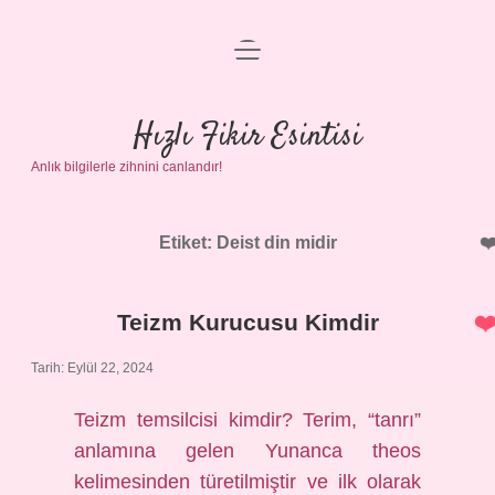
menüyü
Anasayfa
aç
Gizlilik Politikası
Hızlı Fikir Esintisi
Anlık bilgilerle zihnini canlandır!
Yasal Uyarı
Hakkımızda
Etiket:
Deist din midir
Teizm Kurucusu Kimdir
Tarih: Eylül 22, 2024
Teizm temsilcisi kimdir? Terim, “tanrı”
anlamına gelen Yunanca theos
kelimesinden türetilmiştir ve ilk olarak