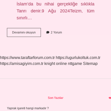
İslam’da bu nihai gerçekliğe sıklıkla
Tanrı denir.9 Ağu 2024Teizm, tüm
sınırlı…
Teizm
Devamını okuyun
2 Yorum
Kurucusu
Kimdir
https://www.taraftarforum.com.tr
https://ugurlukoltuk.com.tr
https://arnisagiyim.com.tr
knight online
nttgame
Sitemap
Sidebar
Son Yazılar
Yaprak işareti hangi markadır ?