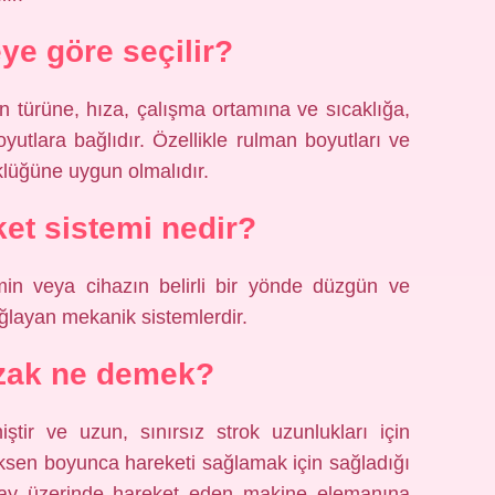
e göre seçilir?
 türüne, hıza, çalışma ortamına ve sıcaklığa,
utlara bağlıdır. Özellikle rulman boyutları ve
klüğüne uygun olmalıdır.
ket sistemi nedir?
smin veya cihazın belirli bir yönde düzgün ve
ağlayan mekanik sistemlerdir.
ızak ne demek?
ştir ve uzun, sınırsız strok uzunlukları için
ksen boyunca hareketi sağlamak için sağladığı
ray üzerinde hareket eden makine elemanına