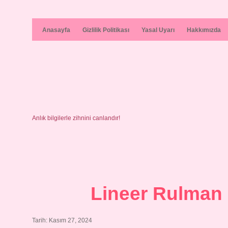
Anasayfa
Gizlilik Politikası
Yasal Uyarı
Hakkımızda
Anlık bilgilerle zihnini canlandır!
Lineer Rulman N
Tarih: Kasım 27, 2024