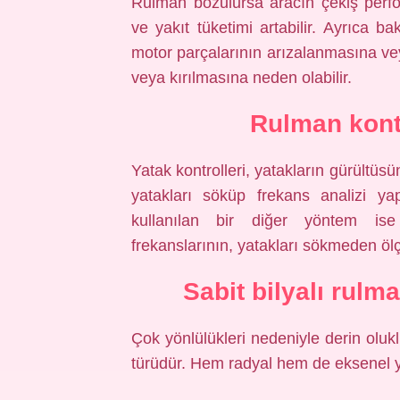
Rulman bozulursa aracın çekiş perfor
ve yakıt tüketimi artabilir. Ayrıca b
motor parçalarının arızalanmasına vey
veya kırılmasına neden olabilir.
Rulman kontr
Yatak kontrolleri, yatakların gürültüsü
yatakları söküp frekans analizi ya
kullanılan bir diğer yöntem ise
frekanslarının, yatakları sökmeden ölç
Sabit bilyalı rulm
Çok yönlülükleri nedeniyle derin olukl
türüdür. Hem radyal hem de eksenel yük