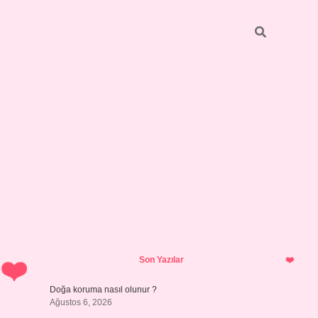
Sidebar
ilbet giriş
https://betexpergiris.casino/
betexpergir.net
Son Yazılar
Doğa koruma nasıl olunur ?
Ağustos 6, 2026