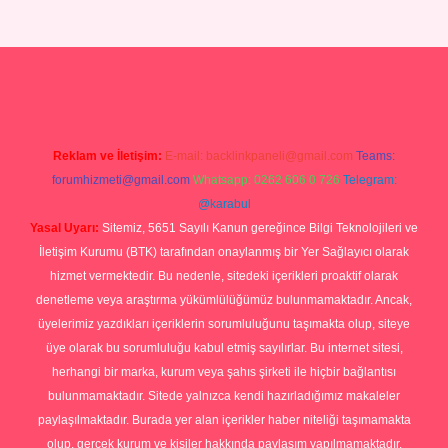
et giriş
https://betexpergiris.casino/
betexpergir.net
Reklam ve İletişim:
E-mail:
backlinkpaneli@gmail.com
Teams:
forumhizmeti@gmail.com
Whatsapp: 0262 606 0 726
Telegram:
@karabul
Yasal Uyarı:
Sitemiz, 5651 Sayılı Kanun gereğince Bilgi Teknolojileri ve
İletişim Kurumu (BTK) tarafından onaylanmış bir Yer Sağlayıcı olarak
hizmet vermektedir. Bu nedenle, sitedeki içerikleri proaktif olarak
denetleme veya araştırma yükümlülüğümüz bulunmamaktadır. Ancak,
üyelerimiz yazdıkları içeriklerin sorumluluğunu taşımakta olup, siteye
üye olarak bu sorumluluğu kabul etmiş sayılırlar. Bu internet sitesi,
herhangi bir marka, kurum veya şahıs şirketi ile hiçbir bağlantısı
bulunmamaktadır. Sitede yalnızca kendi hazırladığımız makaleler
paylaşılmaktadır. Burada yer alan içerikler haber niteliği taşımamakta
olup, gerçek kurum ve kişiler hakkında paylaşım yapılmamaktadır.