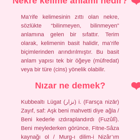
Nekre kelime anlamı nedir?
Ma’rife kelimesinin zıttı olan nekre,
sözlükte “bilinmeyen, bilinmeyen”
anlamına gelen bir sıfattır. Terim
olarak, kelimenin basit halidir, ma’rife
biçimlerinden arındırılmıştır. Bu basit
anlam yapısı tek bir öğeye (müfredat)
veya bir türe (cins) yönelik olabilir.
Nızar ne demek?
Kubbealtı Lügat (ﻧﺰﺍﺭ) i. (Farsça nizār)
Zayıf, saf: Aşk beni mahvetti diye ağla /
Beni kederle ızdıraplandırdı (Fuzûlî).
Beni meylederken görünce, Fitne-Sâza
kaynağı ol / Murg-ı dilim-i Nizâr’ım