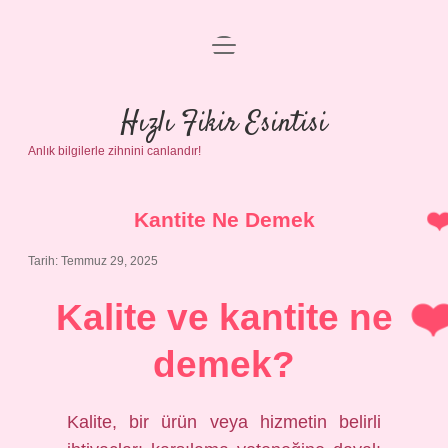
menüyü
Anasayfa
aç
Gizlilik Politikası
Hızlı Fikir Esintisi
Anlık bilgilerle zihnini canlandır!
Yasal Uyarı
Hakkımızda
Kantite Ne Demek
Tarih: Temmuz 29, 2025
Kalite ve kantite ne
demek?
Kalite, bir ürün veya hizmetin belirli