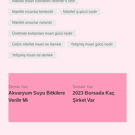
Nitelikli insan özellikleri nelerdir 6 sınıf
Nitelikli insanlar kimlerdir
Nitelikli iş gücü nedir
Nitelikli unsurlar nelerdir
Üretimde kullanılan insan gücü nedir
Üstün nitelikli insan ne demek
Yetişmiş insan gücü nedir
Yetişmiş insan ne demek
Önceki Yazı
Sonraki Yazı
Akvaryum Suyu Bitkilere
2023 Borsada Kaç
Verilir Mi
Şirket Var