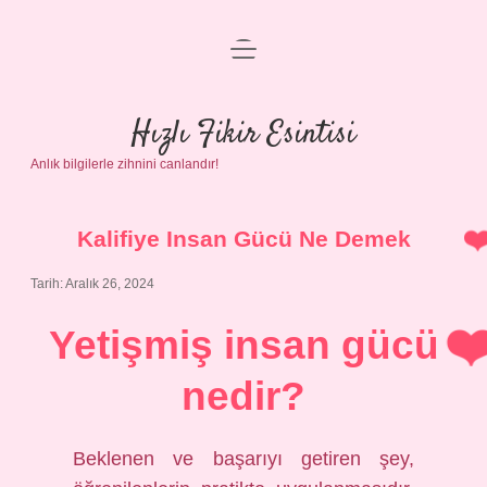
menüyü
Anasayfa
aç
Gizlilik Politikası
Hızlı Fikir Esintisi
Anlık bilgilerle zihnini canlandır!
Yasal Uyarı
Hakkımızda
Kalifiye Insan Gücü Ne Demek
Tarih: Aralık 26, 2024
Yetişmiş insan gücü
nedir?
Beklenen ve başarıyı getiren şey,