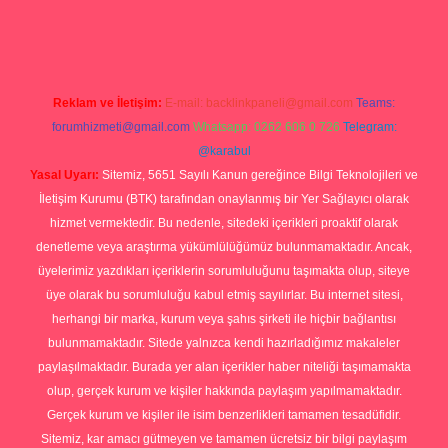
 giriş
https://betexpergiris.casino/
betexpergir.net
Reklam ve İletişim:
E-mail:
backlinkpaneli@gmail.com
Teams:
forumhizmeti@gmail.com
Whatsapp: 0262 606 0 726
Telegram:
@karabul
Yasal Uyarı:
Sitemiz, 5651 Sayılı Kanun gereğince Bilgi Teknolojileri ve
İletişim Kurumu (BTK) tarafından onaylanmış bir Yer Sağlayıcı olarak
hizmet vermektedir. Bu nedenle, sitedeki içerikleri proaktif olarak
denetleme veya araştırma yükümlülüğümüz bulunmamaktadır. Ancak,
üyelerimiz yazdıkları içeriklerin sorumluluğunu taşımakta olup, siteye
üye olarak bu sorumluluğu kabul etmiş sayılırlar. Bu internet sitesi,
herhangi bir marka, kurum veya şahıs şirketi ile hiçbir bağlantısı
bulunmamaktadır. Sitede yalnızca kendi hazırladığımız makaleler
paylaşılmaktadır. Burada yer alan içerikler haber niteliği taşımamakta
olup, gerçek kurum ve kişiler hakkında paylaşım yapılmamaktadır.
Gerçek kurum ve kişiler ile isim benzerlikleri tamamen tesadüfidir.
Sitemiz, kar amacı gütmeyen ve tamamen ücretsiz bir bilgi paylaşım