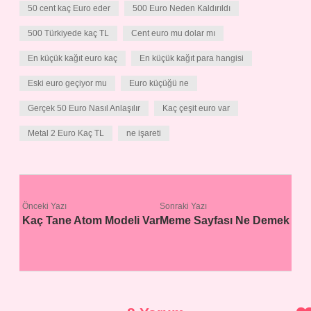
50 cent kaç Euro eder
500 Euro Neden Kaldırıldı
500 Türkiyede kaç TL
Cent euro mu dolar mı
En küçük kağıt euro kaç
En küçük kağıt para hangisi
Eski euro geçiyor mu
Euro küçüğü ne
Gerçek 50 Euro Nasıl Anlaşılır
Kaç çeşit euro var
Metal 2 Euro Kaç TL
ne işareti
Önceki Yazı
Sonraki Yazı
Kaç Tane Atom Modeli Var
Meme Sayfası Ne Demek