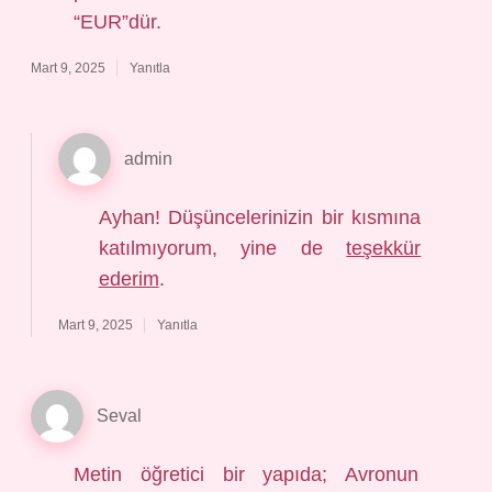
“EUR”dür.
Mart 9, 2025
Yanıtla
admin
Ayhan! Düşüncelerinizin bir kısmına
katılmıyorum, yine de
teşekkür
ederim
.
Mart 9, 2025
Yanıtla
Seval
Metin öğretici bir yapıda; Avronun