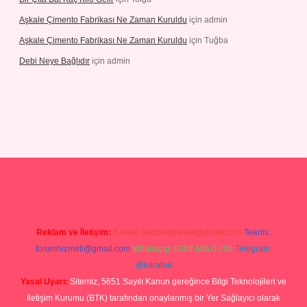
Aşkale Çimento Fabrikası Ne Zaman Kuruldu
için
admin
Aşkale Çimento Fabrikası Ne Zaman Kuruldu
için
Tuğba
Debi Neye Bağlıdır
için
admin
ş
https://betexpergiris.casino/
betexpergir.net
Reklam ve İletişim:
E-mail:
backlinkpaneli@gmail.com
Teams:
forumhizmeti@gmail.com
Whatsapp: 0262 606 0 726
Telegram:
@karabul
Yasal Uyarı:
Sitemiz, 5651 Sayılı Kanun gereğince Bilgi Teknolojileri ve
İletişim Kurumu (BTK) tarafından onaylanmış bir Yer Sağlayıcı olarak