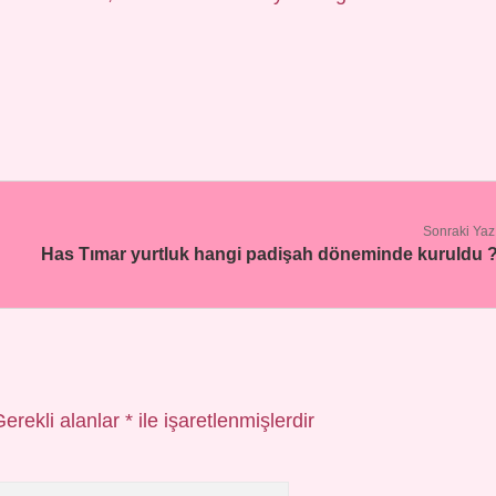
Sonraki Yaz
Has Tımar yurtluk hangi padişah döneminde kuruldu 
Gerekli alanlar
*
ile işaretlenmişlerdir