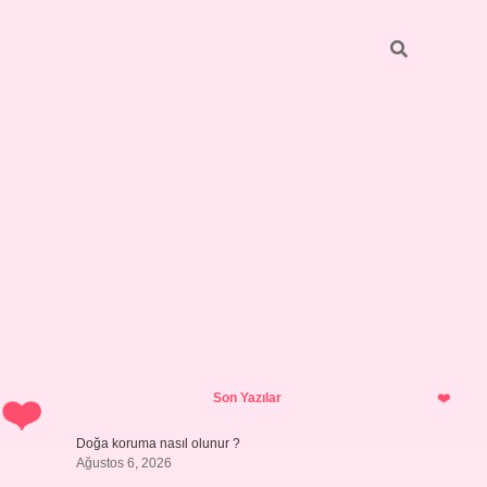
Sidebar
ilbet giriş
https://betexpergiris.casino/
betexpergir.net
Son Yazılar
Doğa koruma nasıl olunur ?
Ağustos 6, 2026