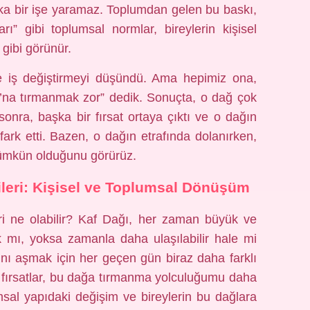
şka bir işe yaramaz. Toplumdan gelen bu baskı,
ı” gibi toplumsal normlar, bireylerin kişisel
gibi görünür.
e iş değiştirmeyi düşündü. Ama hepimiz ona,
ı’na tırmanmak zor” dedik. Sonuçta, o dağ çok
sonra, başka bir fırsat ortaya çıktı ve o dağın
ark etti. Bazen, o dağın etrafında dolanırken,
ümkün olduğunu görürüz.
ileri: Kişisel ve Toplumsal Dönüşüm
eri ne olabilir? Kaf Dağı, her zaman büyük ve
k mı, yoksa zamanla daha ulaşılabilir hale mi
nı aşmak için her geçen gün biraz daha farklı
ve fırsatlar, bu dağa tırmanma yolculuğumu daha
sal yapıdaki değişim ve bireylerin bu dağlara