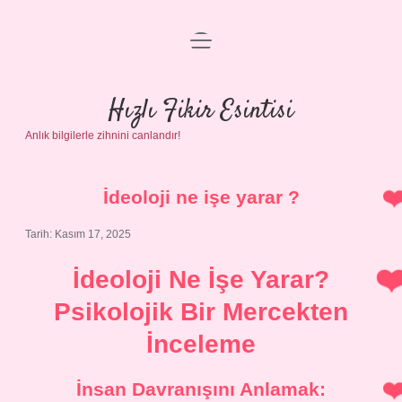
menüyü
Anasayfa
aç
Gizlilik Politikası
Hızlı Fikir Esintisi
Anlık bilgilerle zihnini canlandır!
Yasal Uyarı
Hakkımızda
İdeoloji ne işe yarar ?
Tarih: Kasım 17, 2025
İdeoloji Ne İşe Yarar?
Psikolojik Bir Mercekten
İnceleme
İnsan Davranışını Anlamak: