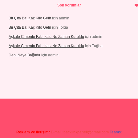
Son yorumlar
Bir Çıta Bal Kaç Kilo Gelir
için
admin
Bir Çıta Bal Kaç Kilo Gelir
için
Tolga
Aşkale Çimento Fabrikası Ne Zaman Kuruldu
için
admin
Aşkale Çimento Fabrikası Ne Zaman Kuruldu
için
Tuğba
Debi Neye Bağlıdır
için
admin
 giriş
https://betexpergiris.casino/
betexpergir.net
Reklam ve İletişim:
E-mail:
backlinkpaneli@gmail.com
Teams: