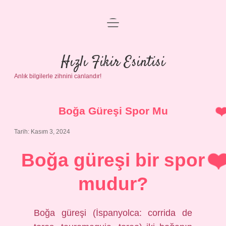
menüyü
Anasayfa
aç
Gizlilik Politikası
Hızlı Fikir Esintisi
Anlık bilgilerle zihnini canlandır!
Yasal Uyarı
Hakkımızda
Boğa Güreşi Spor Mu
Tarih: Kasım 3, 2024
Boğa güreşi bir spor
mudur?
Boğa güreşi (İspanyolca: corrida de