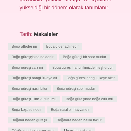
yükseldiği bir dönem olarak tanımlanır.
Tarih:
Makaleler
Boğa affeder mi
Boğa diğer adı nedir
Boğa güreşçisine ne denir
Boğa güreşi bir spor mudur
Boğa güreşi caiz mi
Boğa güreşi hangi ilimizde meşhurdur
Boğa güreşi hangi ülkeye ait
Boğa güreşi hangi ülkeye aittir
Boğa güreşi nasıl biter
Boğa güreşi spor mudur
Boğa güreşi Türk kültürü mü
Boğa güreşinde boğa ölür mü
Boğa koşusu nedir
Boğa nasıl bir hayvandır
Boğalar neden güreşir
Boğalara neden halka takılır
Dövüş sporları haram mıdır
Muay thai caiz mi