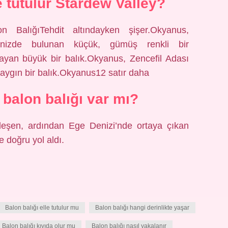
e tutulur Stardew Valley?
n BalığıTehdit altındayken şişer.Okyanus,
nizde bulunan küçük, gümüş renkli bir
ayan büyük bir balık.Okyanus, Zencefil Adası
ygın bir balık.Okyanus12 satır daha
 balon balığı var mı?
rleşen, ardından Ege Denizi’nde ortaya çıkan
e doğru yol aldı.
Balon balığı elle tutulur mu
Balon balığı hangi derinlikte yaşar
Balon balığı kıyıda olur mu
Balon balığı nasıl yakalanır