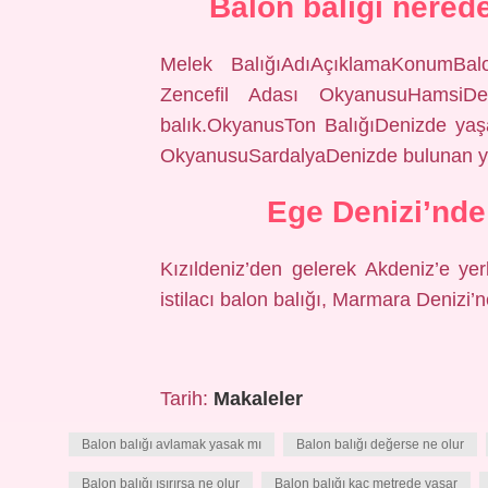
Balon balığı nered
Melek BalığıAdıAçıklamaKonumBalo
Zencefil Adası OkyanusuHamsiDe
balık.OkyanusTon BalığıDenizde yaş
OkyanusuSardalyaDenizde bulunan ya
Ege Denizi’nde
Kızıldeniz’den gelerek Akdeniz’e ye
istilacı balon balığı, Marmara Denizi’n
Tarih:
Makaleler
Balon balığı avlamak yasak mı
Balon balığı değerse ne olur
Balon balığı ısırırsa ne olur
Balon balığı kaç metrede yaşar