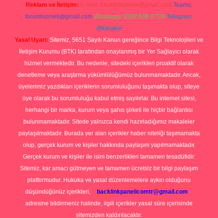
Reklam ve İletişim:
E-mail:
backlinkpaneli@gmail.com
Teams:
forumhizmeti@gmail.com
Whatsapp: 0262 606 0 726
Telegram:
@karabul
Yasal Uyarı:
Sitemiz, 5651 Sayılı Kanun gereğince Bilgi Teknolojileri ve
İletişim Kurumu (BTK) tarafından onaylanmış bir Yer Sağlayıcı olarak
hizmet vermektedir. Bu nedenle, sitedeki içerikleri proaktif olarak
denetleme veya araştırma yükümlülüğümüz bulunmamaktadır. Ancak,
üyelerimiz yazdıkları içeriklerin sorumluluğunu taşımakta olup, siteye
üye olarak bu sorumluluğu kabul etmiş sayılırlar. Bu internet sitesi,
herhangi bir marka, kurum veya şahıs şirketi ile hiçbir bağlantısı
bulunmamaktadır. Sitede yalnızca kendi hazırladığımız makaleler
paylaşılmaktadır. Burada yer alan içerikler haber niteliği taşımamakta
olup, gerçek kurum ve kişiler hakkında paylaşım yapılmamaktadır.
Gerçek kurum ve kişiler ile isim benzerlikleri tamamen tesadüfidir.
Sitemiz, kar amacı gütmeyen ve tamamen ücretsiz bir bilgi paylaşım
platformudur. Hukuka ve yasal düzenlemelere aykırı olduğunu
düşündüğünüz içerikleri,
backlinkpanelicomtr@gmail.com
adresine bildirmeniz halinde, ilgili içerikler yasal süre içerisinde
sitemizden kaldırılacaktır.