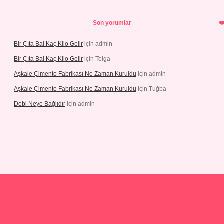
Son yorumlar
Bir Çıta Bal Kaç Kilo Gelir
için
admin
Bir Çıta Bal Kaç Kilo Gelir
için
Tolga
Aşkale Çimento Fabrikası Ne Zaman Kuruldu
için
admin
Aşkale Çimento Fabrikası Ne Zaman Kuruldu
için
Tuğba
Debi Neye Bağlıdır
için
admin
.net