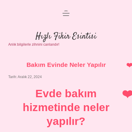
menüyü
Anasayfa
aç
Gizlilik Politikası
Hızlı Fikir Esintisi
Anlık bilgilerle zihnini canlandır!
Yasal Uyarı
Hakkımızda
Bakım Evinde Neler Yapılır
Tarih: Aralık 22, 2024
Evde bakım
hizmetinde neler
yapılır?