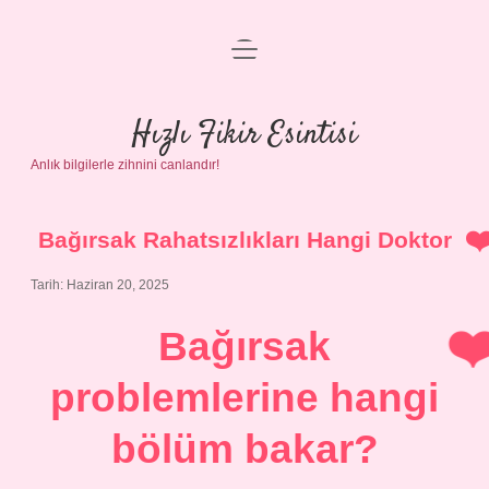
menüyü
Anasayfa
aç
Gizlilik Politikası
Hızlı Fikir Esintisi
Anlık bilgilerle zihnini canlandır!
Yasal Uyarı
Hakkımızda
Bağırsak Rahatsızlıkları Hangi Doktor
Tarih: Haziran 20, 2025
Bağırsak
problemlerine hangi
bölüm bakar?