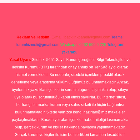
giriş
https://betexpergiris.casino/
betexpergir.net
Reklam ve İletişim:
E-mail:
backlinkpaneli@gmail.com
Teams:
forumhizmeti@gmail.com
Whatsapp: 0262 606 0 726
Telegram:
@karabul
Yasal Uyarı:
Sitemiz, 5651 Sayılı Kanun gereğince Bilgi Teknolojileri ve
İletişim Kurumu (BTK) tarafından onaylanmış bir Yer Sağlayıcı olarak
hizmet vermektedir. Bu nedenle, sitedeki içerikleri proaktif olarak
denetleme veya araştırma yükümlülüğümüz bulunmamaktadır. Ancak,
üyelerimiz yazdıkları içeriklerin sorumluluğunu taşımakta olup, siteye
üye olarak bu sorumluluğu kabul etmiş sayılırlar. Bu internet sitesi,
herhangi bir marka, kurum veya şahıs şirketi ile hiçbir bağlantısı
bulunmamaktadır. Sitede yalnızca kendi hazırladığımız makaleler
paylaşılmaktadır. Burada yer alan içerikler haber niteliği taşımamakta
olup, gerçek kurum ve kişiler hakkında paylaşım yapılmamaktadır.
Gerçek kurum ve kişiler ile isim benzerlikleri tamamen tesadüfidir.