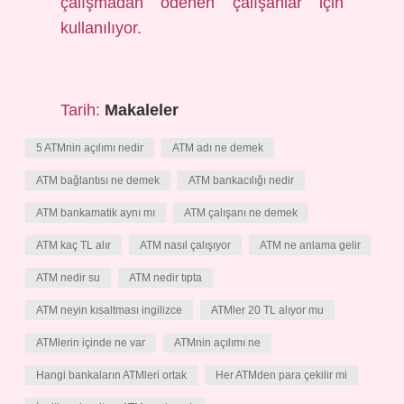
çalışmadan ödenen çalışanlar için
kullanılıyor.
Tarih:
Makaleler
5 ATMnin açılımı nedir
ATM adı ne demek
ATM bağlantısı ne demek
ATM bankacılığı nedir
ATM bankamatik aynı mı
ATM çalışanı ne demek
ATM kaç TL alır
ATM nasıl çalışıyor
ATM ne anlama gelir
ATM nedir su
ATM nedir tıpta
ATM neyin kısaltması ingilizce
ATMler 20 TL alıyor mu
ATMlerin içinde ne var
ATMnin açılımı ne
Hangi bankaların ATMleri ortak
Her ATMden para çekilir mi