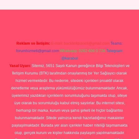
iriş
https://betexpergiris.casino/
betexpergir.net
Reklam ve İletişim:
E-mail:
backlinkpaneli@gmail.com
Teams:
forumhizmeti@gmail.com
Whatsapp: 0262 606 0 726
Telegram:
@karabul
Yasal Uyarı:
Sitemiz, 5651 Sayılı Kanun gereğince Bilgi Teknolojileri ve
İletişim Kurumu (BTK) tarafından onaylanmış bir Yer Sağlayıcı olarak
hizmet vermektedir. Bu nedenle, sitedeki içerikleri proaktif olarak
denetleme veya araştırma yükümlülüğümüz bulunmamaktadır. Ancak,
üyelerimiz yazdıkları içeriklerin sorumluluğunu taşımakta olup, siteye
üye olarak bu sorumluluğu kabul etmiş sayılırlar. Bu internet sitesi,
herhangi bir marka, kurum veya şahıs şirketi ile hiçbir bağlantısı
bulunmamaktadır. Sitede yalnızca kendi hazırladığımız makaleler
paylaşılmaktadır. Burada yer alan içerikler haber niteliği taşımamakta
olup, gerçek kurum ve kişiler hakkında paylaşım yapılmamaktadır.