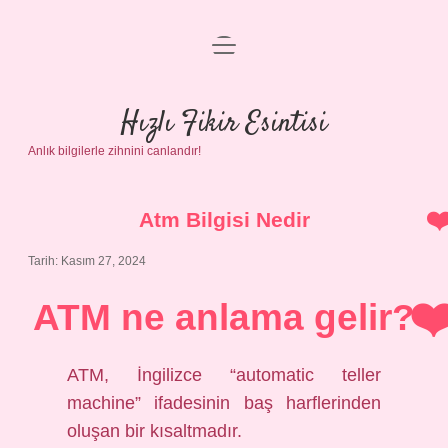
menüyü
Anasayfa
aç
Gizlilik Politikası
Hızlı Fikir Esintisi
Anlık bilgilerle zihnini canlandır!
Yasal Uyarı
Hakkımızda
Atm Bilgisi Nedir
Tarih: Kasım 27, 2024
ATM ne anlama gelir?
ATM, İngilizce “automatic teller
machine” ifadesinin baş harflerinden
oluşan bir kısaltmadır.