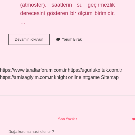
(atmosfer), saatlerin su geçirmezlik
derecesini gösteren bir ölçüm birimidir.
…
Atm
Devamını okuyun
Yorum Bırak
Bilgisi
Nedir
https://www.taraftarforum.com.tr
https://ugurlukoltuk.com.tr
https://arnisagiyim.com.tr
knight online
nttgame
Sitemap
Sidebar
Son Yazılar
Doğa koruma nasıl olunur ?