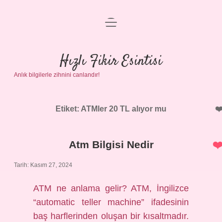
menüyü
Anasayfa
aç
Gizlilik Politikası
Hızlı Fikir Esintisi
Anlık bilgilerle zihnini canlandır!
Yasal Uyarı
Hakkımızda
Etiket:
ATMler 20 TL alıyor mu
Atm Bilgisi Nedir
Tarih: Kasım 27, 2024
ATM ne anlama gelir? ATM, İngilizce
“automatic teller machine” ifadesinin
baş harflerinden oluşan bir kısaltmadır.