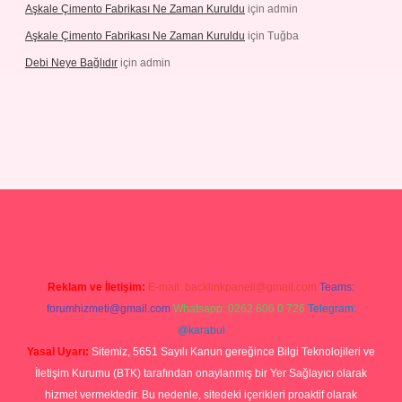
Aşkale Çimento Fabrikası Ne Zaman Kuruldu
için
admin
Aşkale Çimento Fabrikası Ne Zaman Kuruldu
için
Tuğba
Debi Neye Bağlıdır
için
admin
rgir.net
Reklam ve İletişim:
E-mail:
backlinkpaneli@gmail.com
Teams:
forumhizmeti@gmail.com
Whatsapp: 0262 606 0 726
Telegram:
@karabul
Yasal Uyarı:
Sitemiz, 5651 Sayılı Kanun gereğince Bilgi Teknolojileri ve
İletişim Kurumu (BTK) tarafından onaylanmış bir Yer Sağlayıcı olarak
hizmet vermektedir. Bu nedenle, sitedeki içerikleri proaktif olarak