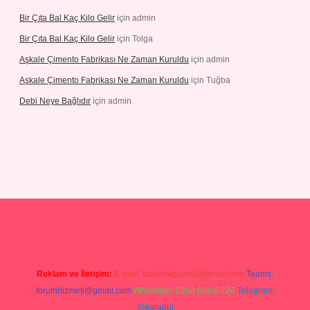
Bir Çıta Bal Kaç Kilo Gelir
için
admin
Bir Çıta Bal Kaç Kilo Gelir
için
Tolga
Aşkale Çimento Fabrikası Ne Zaman Kuruldu
için
admin
Aşkale Çimento Fabrikası Ne Zaman Kuruldu
için
Tuğba
Debi Neye Bağlıdır
için
admin
bet giriş
https://betexpergiris.casino/
betexpergir.net
Reklam ve İletişim:
E-mail:
backlinkpaneli@gmail.com
Teams:
forumhizmeti@gmail.com
Whatsapp: 0262 606 0 726
Telegram:
@karabul