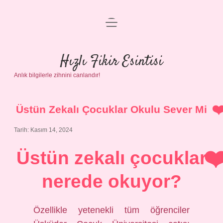
menüyü
Anasayfa
aç
Gizlilik Politikası
Hızlı Fikir Esintisi
Anlık bilgilerle zihnini canlandır!
Yasal Uyarı
Hakkımızda
Üstün Zekalı Çocuklar Okulu Sever Mi
Tarih: Kasım 14, 2024
Üstün zekalı çocuklar
nerede okuyor?
Özellikle yetenekli tüm öğrenciler