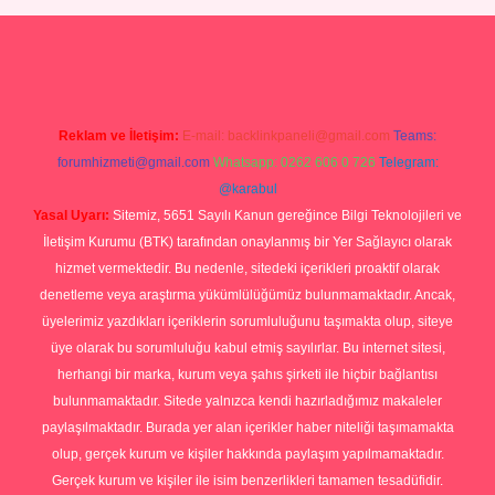
iş
https://betexpergiris.casino/
betexpergir.net
Reklam ve İletişim:
E-mail:
backlinkpaneli@gmail.com
Teams:
forumhizmeti@gmail.com
Whatsapp: 0262 606 0 726
Telegram:
@karabul
Yasal Uyarı:
Sitemiz, 5651 Sayılı Kanun gereğince Bilgi Teknolojileri ve
İletişim Kurumu (BTK) tarafından onaylanmış bir Yer Sağlayıcı olarak
hizmet vermektedir. Bu nedenle, sitedeki içerikleri proaktif olarak
denetleme veya araştırma yükümlülüğümüz bulunmamaktadır. Ancak,
üyelerimiz yazdıkları içeriklerin sorumluluğunu taşımakta olup, siteye
üye olarak bu sorumluluğu kabul etmiş sayılırlar. Bu internet sitesi,
herhangi bir marka, kurum veya şahıs şirketi ile hiçbir bağlantısı
bulunmamaktadır. Sitede yalnızca kendi hazırladığımız makaleler
paylaşılmaktadır. Burada yer alan içerikler haber niteliği taşımamakta
olup, gerçek kurum ve kişiler hakkında paylaşım yapılmamaktadır.
Gerçek kurum ve kişiler ile isim benzerlikleri tamamen tesadüfidir.