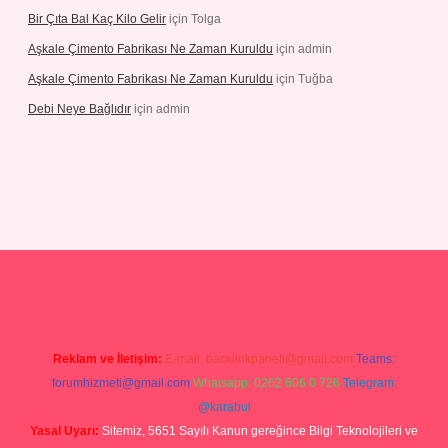
Bir Çıta Bal Kaç Kilo Gelir
için
Tolga
Aşkale Çimento Fabrikası Ne Zaman Kuruldu
için
admin
Aşkale Çimento Fabrikası Ne Zaman Kuruldu
için
Tuğba
Debi Neye Bağlıdır
için
admin
giriş
https://betexpergiris.casino/
betexpergir.net
Reklam ve İletişim:
E-mail:
backlinkpaneli@gmail.com
Teams:
forumhizmeti@gmail.com
Whatsapp: 0262 606 0 726
Telegram:
@karabul
Yasal Uyarı:
Sitemiz, 5651 Sayılı Kanun gereğince Bilgi Teknolojileri ve