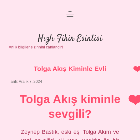
menüyü
Anasayfa
aç
Gizlilik Politikası
Hızlı Fikir Esintisi
Anlık bilgilerle zihnini canlandır!
Yasal Uyarı
Hakkımızda
Tolga Akış Kiminle Evli
Tarih: Aralık 7, 2024
Tolga Akış kiminle
sevgili?
Zeynep Bastık, eski eşi Tolga Akım ve