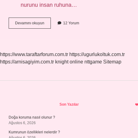
nurunu insan ruhuna…
Zıl
Devamını okuyun
12 Yorum
Ne
Demek
Tasavvuf
https://www.taraftarforum.com.tr
https://ugurlukoltuk.com.tr
https://arnisagiyim.com.tr
knight online
nttgame
Sitemap
Sidebar
Son Yazılar
Doğa koruma nasıl olunur ?
Ağustos 6, 2026
Kumrunun özellikleri nelerdir ?
Ağustos 6, 2026