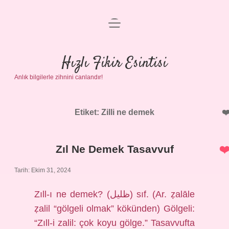
menüyü
Anasayfa
aç
Gizlilik Politikası
Hızlı Fikir Esintisi
Anlık bilgilerle zihnini canlandır!
Yasal Uyarı
Hakkımızda
Etiket:
Zilli ne demek
Zıl Ne Demek Tasavvuf
Tarih: Ekim 31, 2024
Zıll-ı ne demek? (ﻇﻠﻴﻞ) sıf. (Ar. ẓalāle
ẓalіl “gölgeli olmak” kökünden) Gölgeli:
“Zıll-i zalil: çok koyu gölge.” Tasavvufta