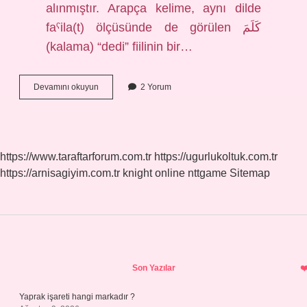
alınmıştır. Arapça kelime, aynı dilde
faˁila(t) ölçüsünde de görülen كَلَمَ
(kalama) “dedi” fiilinin bir…
Tutsak
Devamını okuyun
2 Yorum
Kelimesinin
Kökü
Nedir
https://www.taraftarforum.com.tr
https://ugurlukoltuk.com.tr
https://arnisagiyim.com.tr
knight online
nttgame
Sitemap
Sidebar
Son Yazılar
Yaprak işareti hangi markadır ?