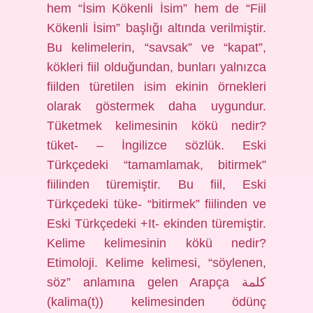
hem “İsim Kökenli İsim” hem de “Fiil
Kökenli İsim” başlığı altında verilmiştir.
Bu kelimelerin, “savsak” ve “kapat”,
kökleri fiil olduğundan, bunları yalnızca
fiilden türetilen isim ekinin örnekleri
olarak göstermek daha uygundur.
Tüketmek kelimesinin kökü nedir?
tüket- – İngilizce sözlük. Eski
Türkçedeki “tamamlamak, bitirmek”
fiilinden türemiştir. Bu fiil, Eski
Türkçedeki tüke- “bitirmek” fiilinden ve
Eski Türkçedeki +It- ekinden türemiştir.
Kelime kelimesinin kökü nedir?
Etimoloji. Kelime kelimesi, “söylenen,
söz” anlamına gelen Arapça كلمة
(kalima(t)) kelimesinden ödünç