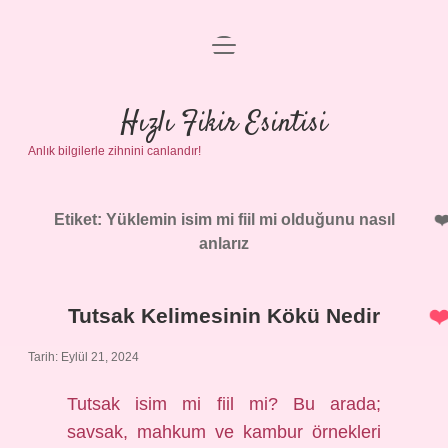
menüyü
Anasayfa
aç
Gizlilik Politikası
Hızlı Fikir Esintisi
Anlık bilgilerle zihnini canlandır!
Yasal Uyarı
Hakkımızda
Etiket:
Yüklemin isim mi fiil mi olduğunu nasıl
anlarız
Tutsak Kelimesinin Kökü Nedir
Tarih: Eylül 21, 2024
Tutsak isim mi fiil mi? Bu arada;
savsak, mahkum ve kambur örnekleri