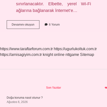
sınırlanacaktır. Elbette, yerel Wi-Fi
ağlarına bağlanarak İnternet’e…
Veri
Devamını okuyun
6 Yorum
Kullanımı
Ne
Işe
Yarar
https://www.taraftarforum.com.tr
https://ugurlukoltuk.com.tr
https://arnisagiyim.com.tr
knight online
nttgame
Sitemap
Sidebar
Son Yazılar
Doğa koruma nasıl olunur ?
Ağustos 6, 2026