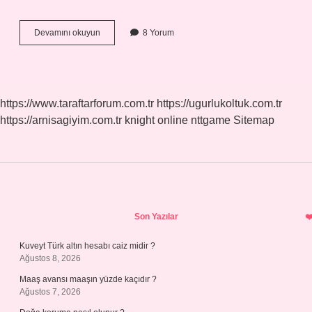
Buz
Devamını okuyun
8 Yorum
Nasıl
Muhafaza
Edilir
https://www.taraftarforum.com.tr
https://ugurlukoltuk.com.tr
https://arnisagiyim.com.tr
knight online
nttgame
Sitemap
Sidebar
Son Yazılar
Kuveyt Türk altın hesabı caiz midir ?
Ağustos 8, 2026
Maaş avansı maaşın yüzde kaçıdır ?
Ağustos 7, 2026