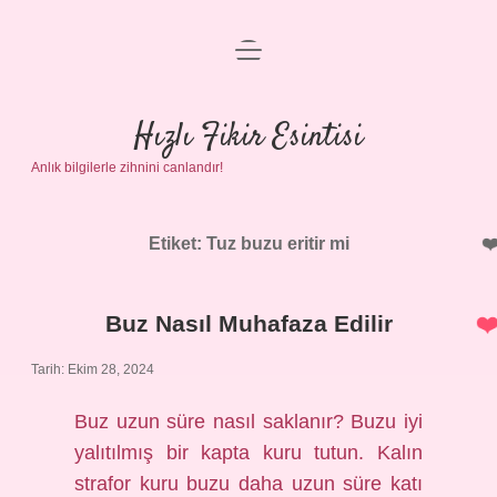
menüyü
Anasayfa
aç
Gizlilik Politikası
Hızlı Fikir Esintisi
Anlık bilgilerle zihnini canlandır!
Yasal Uyarı
Hakkımızda
Etiket:
Tuz buzu eritir mi
Buz Nasıl Muhafaza Edilir
Tarih: Ekim 28, 2024
Buz uzun süre nasıl saklanır? Buzu iyi
yalıtılmış bir kapta kuru tutun. Kalın
strafor kuru buzu daha uzun süre katı