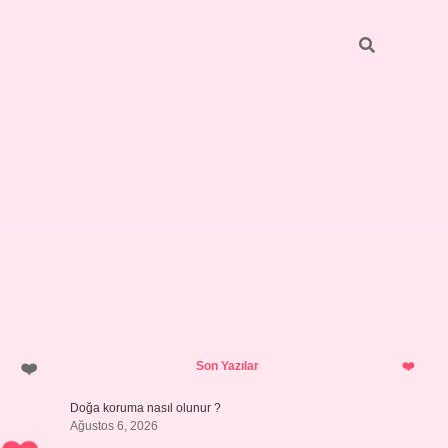
Sidebar
ilbet giriş
https://betexpergiris.casino/
betexpergir.net
Son Yazılar
Doğa koruma nasıl olunur ?
Ağustos 6, 2026