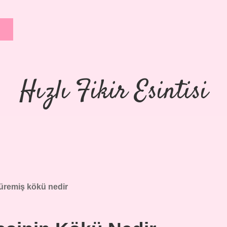
Hızlı Fikir Esintisi
üremiş kökü nedir