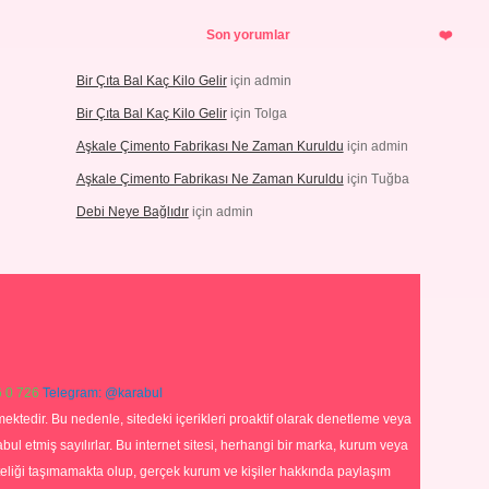
Son yorumlar
Bir Çıta Bal Kaç Kilo Gelir
için
admin
Bir Çıta Bal Kaç Kilo Gelir
için
Tolga
Aşkale Çimento Fabrikası Ne Zaman Kuruldu
için
admin
Aşkale Çimento Fabrikası Ne Zaman Kuruldu
için
Tuğba
Debi Neye Bağlıdır
için
admin
 0 726
Telegram: @karabul
ektedir. Bu nedenle, sitedeki içerikleri proaktif olarak denetleme veya
 etmiş sayılırlar. Bu internet sitesi, herhangi bir marka, kurum veya
niteliği taşımamakta olup, gerçek kurum ve kişiler hakkında paylaşım