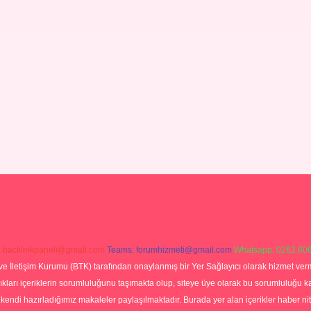
:
backlinkpaneli@gmail.com
Teams:
forumhizmeti@gmail.com
Whatsapp: 0262 606
ve İletişim Kurumu (BTK) tarafından onaylanmış bir Yer Sağlayıcı olarak hizmet verm
rı içeriklerin sorumluluğunu taşımakta olup, siteye üye olarak bu sorumluluğu kabul
a kendi hazırladığımız makaleler paylaşılmaktadır. Burada yer alan içerikler haber 