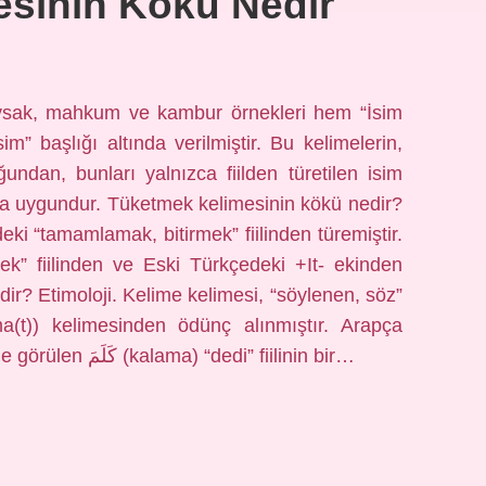
esinin Kökü Nedir
savsak, mahkum ve kambur örnekleri hem “İsim
m” başlığı altında verilmiştir. Bu kelimelerin,
ğundan, bunları yalnızca fiilden türetilen isim
ha uygundur. Tüketmek kelimesinin kökü nedir?
deki “tamamlamak, bitirmek” fiilinden türemiştir.
mek” fiilinden ve Eski Türkçedeki +It- ekinden
dir? Etimoloji. Kelime kelimesi, “söylenen, söz”
kelime, aynı dilde faˁila(t) ölçüsünde de görülen كَلَمَ (kalama) “dedi” fiilinin bir…