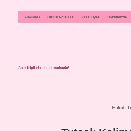
Anasayfa
Gizlilik Politikası
Yasal Uyarı
Hakkımızda
Anlık bilgilerle zihnini canlandır!
Etiket:
T