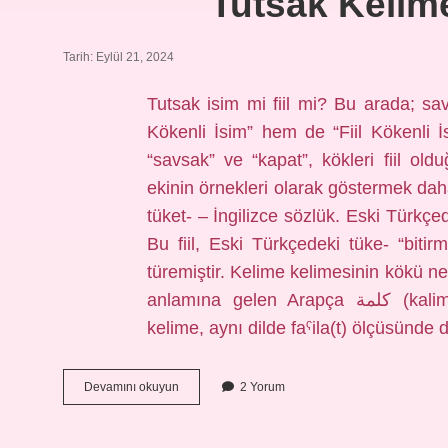
Tutsak Kelim
Tarih: Eylül 21, 2024
Tutsak isim mi fiil mi? Bu arada; 
Kökenli İsim” hem de “Fiil Kökenli İsi
“savsak” ve “kapat”, kökleri fiil oldu
ekinin örnekleri olarak göstermek da
tüket- – İngilizce sözlük. Eski Türkçe
Bu fiil, Eski Türkçedeki tüke- “bitir
türemiştir. Kelime kelimesinin kökü ne
anlamına gelen Arapça كلمة (kalima(t)) kelimesinden ödünç alınmıştır. Arapça
Tutsak
Devamını okuyun
2 Yorum
Kelimesinin
Kökü
Nedir