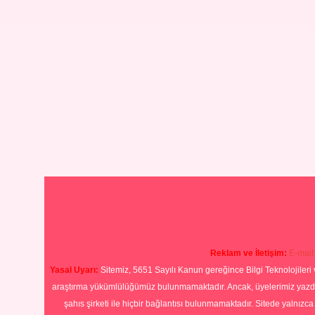
Reklam ve İletişim:
E-mail
Yasal Uyarı:
Sitemiz, 5651 Sayılı Kanun gereğince Bilgi Teknolojileri 
araştırma yükümlülüğümüz bulunmamaktadır. Ancak, üyelerimiz yazdıkla
şahıs şirketi ile hiçbir bağlantısı bulunmamaktadır. Sitede yalnızc