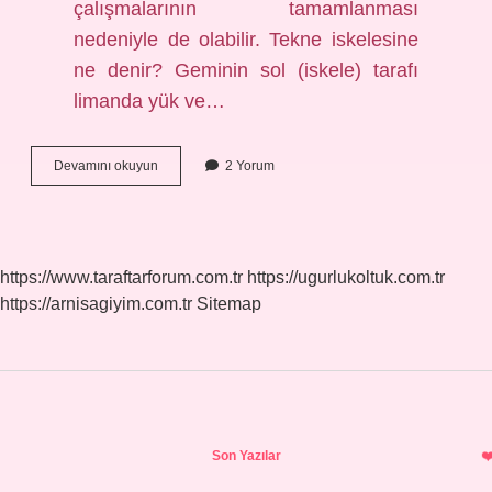
çalışmalarının tamamlanması
nedeniyle de olabilir. Tekne iskelesine
ne denir? Geminin sol (iskele) tarafı
limanda yük ve…
Bir
Devamını okuyun
2 Yorum
Teknenin
Sahilden
Veya
Iskeleden
Yada
https://www.taraftarforum.com.tr
https://ugurlukoltuk.com.tr
Limandan
https://arnisagiyim.com.tr
Sitemap
Açıkta
Beklemesine
Ne
Denir
Sidebar
Son Yazılar