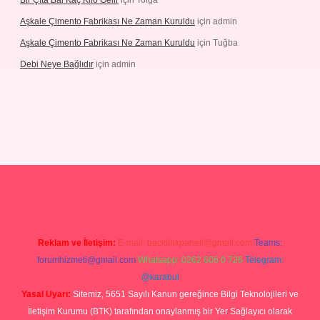
Bir Çıta Bal Kaç Kilo Gelir
için
Tolga
Aşkale Çimento Fabrikası Ne Zaman Kuruldu
için
admin
Aşkale Çimento Fabrikası Ne Zaman Kuruldu
için
Tuğba
Debi Neye Bağlıdır
için
admin
rgir.net
Reklam ve İletişim:
E-mail:
backlinkpaneli@gmail.com
Teams:
forumhizmeti@gmail.com
Whatsapp: 0262 606 0 726
Telegram:
@karabul
Yasal Uyarı:
Sitemiz, 5651 Sayılı Kanun gereğince Bilgi Teknolojileri ve
İletişim Kurumu (BTK) tarafından onaylanmış bir Yer Sağlayıcı olarak