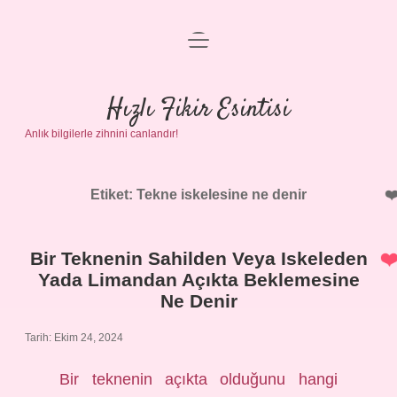
menüyü
Anasayfa
aç
Gizlilik Politikası
Hızlı Fikir Esintisi
Anlık bilgilerle zihnini canlandır!
Yasal Uyarı
Hakkımızda
Etiket:
Tekne iskelesine ne denir
Bir Teknenin Sahilden Veya Iskeleden
Yada Limandan Açıkta Beklemesine
Ne Denir
Tarih: Ekim 24, 2024
Bir teknenin açıkta olduğunu hangi