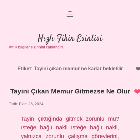
menüyü
Anasayfa
aç
Gizlilik Politikası
Hızlı Fikir Esintisi
Anlık bilgilerle zihnini canlandır!
Yasal Uyarı
Hakkımızda
Etiket:
Tayini çıkan memur ne kadar bekletilir
Tayini Çıkan Memur Gitmezse Ne Olur
Tarih: Ekim 26, 2024
Tayin çıktığında gitmek zorunlu mu?
İsteğe bağlı nakil İsteğe bağlı nakil,
yalnızca zorunlu çalışma görevlerini,