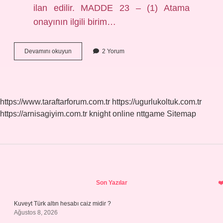
ilan edilir. MADDE 23 – (1) Atama
onayının ilgili birim…
Tayini
Devamını okuyun
2 Yorum
Çıkan
Memur
Gitmezse
Ne
Olur
https://www.taraftarforum.com.tr
https://ugurlukoltuk.com.tr
https://arnisagiyim.com.tr
knight online
nttgame
Sitemap
Sidebar
Son Yazılar
Kuveyt Türk altın hesabı caiz midir ?
Ağustos 8, 2026