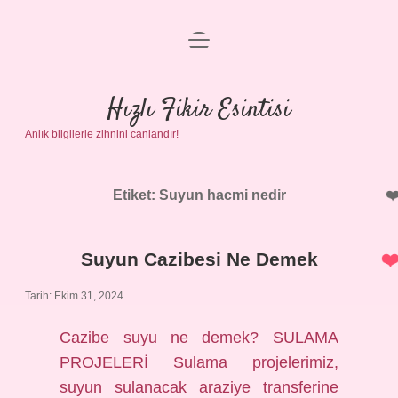
menüyü
Anasayfa
aç
Gizlilik Politikası
Hızlı Fikir Esintisi
Anlık bilgilerle zihnini canlandır!
Yasal Uyarı
Hakkımızda
Etiket:
Suyun hacmi nedir
Suyun Cazibesi Ne Demek
Tarih: Ekim 31, 2024
Cazibe suyu ne demek? SULAMA
PROJELERİ Sulama projelerimiz,
suyun sulanacak araziye transferine