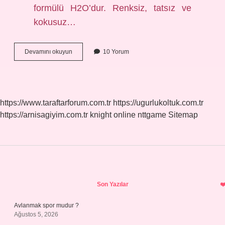
formülü H2O’dur. Renksiz, tatsız ve
kokusuz…
Suyun
Devamını okuyun
10 Yorum
Cazibesi
Ne
Demek
https://www.taraftarforum.com.tr
https://ugurlukoltuk.com.tr
https://arnisagiyim.com.tr
knight online
nttgame
Sitemap
Sidebar
Son Yazılar
Avlanmak spor mudur ?
Ağustos 5, 2026