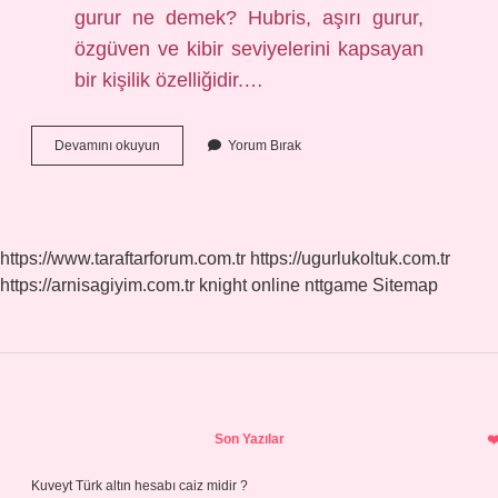
gurur ne demek? Hubris, aşırı gurur,
özgüven ve kibir seviyelerini kapsayan
bir kişilik özelliğidir.…
Gurur
Devamını okuyun
Yorum Bırak
Yapmak
Ne
Demek
Tdk
https://www.taraftarforum.com.tr
https://ugurlukoltuk.com.tr
https://arnisagiyim.com.tr
knight online
nttgame
Sitemap
Sidebar
Son Yazılar
Kuveyt Türk altın hesabı caiz midir ?