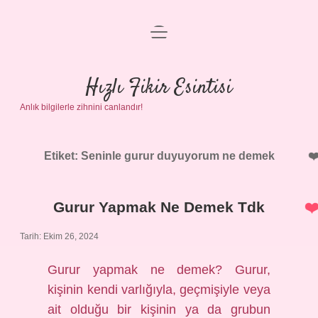
menüyü
Anasayfa
aç
Gizlilik Politikası
Hızlı Fikir Esintisi
Anlık bilgilerle zihnini canlandır!
Yasal Uyarı
Hakkımızda
Etiket:
Seninle gurur duyuyorum ne demek
Gurur Yapmak Ne Demek Tdk
Tarih: Ekim 26, 2024
Gurur yapmak ne demek? Gurur,
kişinin kendi varlığıyla, geçmişiyle veya
ait olduğu bir kişinin ya da grubun