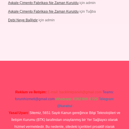
Aşkale Çimento Fabrikası Ne Zaman Kuruldu
için
admin
Aşkale Çimento Fabrikası Ne Zaman Kuruldu
için
Tuğba
Debi Neye Bağlıdır
için
admin
rgir.net
Reklam ve İletişim:
E-mail:
backlinkpaneli@gmail.com
Teams:
forumhizmeti@gmail.com
Whatsapp: 0262 606 0 726
Telegram:
@karabul
Yasal Uyarı:
Sitemiz, 5651 Sayılı Kanun gereğince Bilgi Teknolojileri ve
İletişim Kurumu (BTK) tarafından onaylanmış bir Yer Sağlayıcı olarak
hizmet vermektedir. Bu nedenle, sitedeki içerikleri proaktif olarak