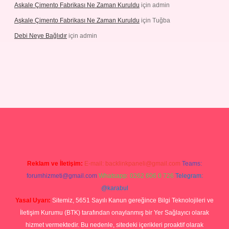
Aşkale Çimento Fabrikası Ne Zaman Kuruldu
için
admin
Aşkale Çimento Fabrikası Ne Zaman Kuruldu
için
Tuğba
Debi Neye Bağlıdır
için
admin
ergir.net
Reklam ve İletişim:
E-mail:
backlinkpaneli@gmail.com
Teams:
forumhizmeti@gmail.com
Whatsapp: 0262 606 0 726
Telegram:
@karabul
Yasal Uyarı:
Sitemiz, 5651 Sayılı Kanun gereğince Bilgi Teknolojileri ve
İletişim Kurumu (BTK) tarafından onaylanmış bir Yer Sağlayıcı olarak
hizmet vermektedir. Bu nedenle, sitedeki içerikleri proaktif olarak