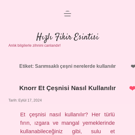
menüyü
Anasayfa
aç
Gizlilik Politikası
Hızlı Fikir Esintisi
Anlık bilgilerle zihnini canlandır!
Yasal Uyarı
Hakkımızda
Etiket:
Sarımsaklı çeşni nerelerde kullanılır
Knorr Et Çeşnisi Nasıl Kullanılır
Tarih: Eylül 17, 2024
Et çeşnisi nasıl kullanılır? Her türlü
fırın, ızgara ve mangal yemeklerinde
kullanabileceğiniz gibi, sulu et