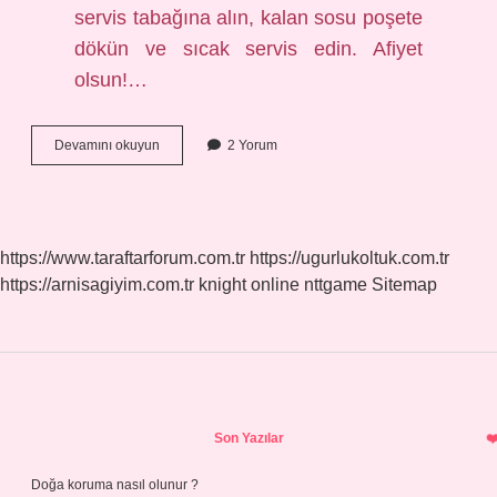
servis tabağına alın, kalan sosu poşete
dökün ve sıcak servis edin. Afiyet
olsun!…
Knorr
Devamını okuyun
2 Yorum
Et
Çeşnisi
Nasıl
Kullanılır
https://www.taraftarforum.com.tr
https://ugurlukoltuk.com.tr
https://arnisagiyim.com.tr
knight online
nttgame
Sitemap
Sidebar
Son Yazılar
Doğa koruma nasıl olunur ?