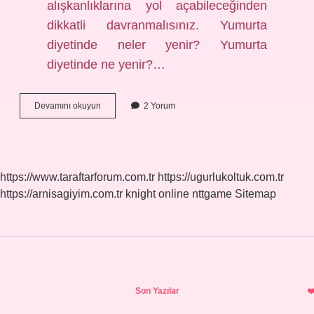
alışkanlıklarına yol açabileceğinden
dikkatli davranmalısınız. Yumurta
diyetinde neler yenir? Yumurta
diyetinde ne yenir?…
7
Devamını okuyun
2 Yorum
Günlük
Yumurta
Diyeti
Kaç
Kilo
https://www.taraftarforum.com.tr
https://ugurlukoltuk.com.tr
Verdirir
https://arnisagiyim.com.tr
knight online
nttgame
Sitemap
Sidebar
Son Yazılar