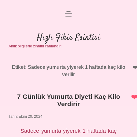
menüyü
Anasayfa
aç
Gizlilik Politikası
Hızlı Fikir Esintisi
Anlık bilgilerle zihnini canlandır!
Yasal Uyarı
Hakkımızda
Etiket:
Sadece yumurta yiyerek 1 haftada kaç kilo
verilir
7 Günlük Yumurta Diyeti Kaç Kilo
Verdirir
Tarih: Ekim 20, 2024
Sadece yumurta yiyerek 1 haftada kaç