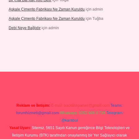
Bir Çıta Bal Kaç Kilo Gelir
için
Tolga
Aşkale Çimento Fabrikası Ne Zaman Kuruldu
için
admin
Aşkale Çimento Fabrikası Ne Zaman Kuruldu
için
Tuğba
Debi Neye Bağlıdır
için
admin
ergir.net
Reklam ve İletişim:
E-mail:
backlinkpaneli@gmail.com
Teams:
forumhizmeti@gmail.com
Whatsapp: 0262 606 0 726
Telegram:
@karabul
Yasal Uyarı:
Sitemiz, 5651 Sayılı Kanun gereğince Bilgi Teknolojileri ve
İletişim Kurumu (BTK) tarafından onaylanmış bir Yer Sağlayıcı olarak