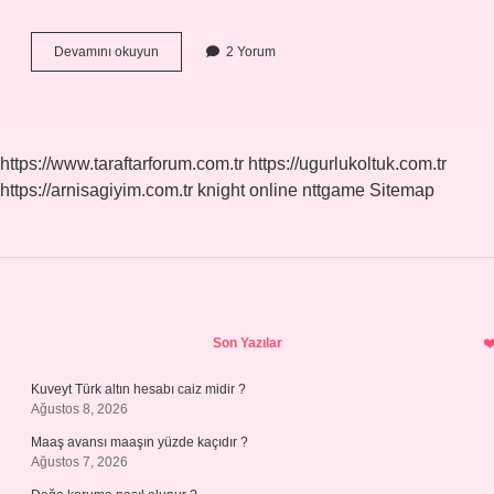
Gece
Devamını okuyun
2 Yorum
12
30
Nasıl
Yazılır
https://www.taraftarforum.com.tr
https://ugurlukoltuk.com.tr
https://arnisagiyim.com.tr
knight online
nttgame
Sitemap
Sidebar
Son Yazılar
Kuveyt Türk altın hesabı caiz midir ?
Ağustos 8, 2026
Maaş avansı maaşın yüzde kaçıdır ?
Ağustos 7, 2026