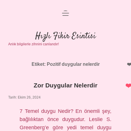
menüyü
Anasayfa
aç
Gizlilik Politikası
Hızlı Fikir Esintisi
Anlık bilgilerle zihnini canlandır!
Yasal Uyarı
Hakkımızda
Etiket:
Pozitif duygular nelerdir
Zor Duygular Nelerdir
Tarih: Ekim 26, 2024
7 Temel duygu Nedir? En önemli şey,
bağlılıktan önce duygudur. Leslie S.
Greenberg’e göre yedi temel duygu