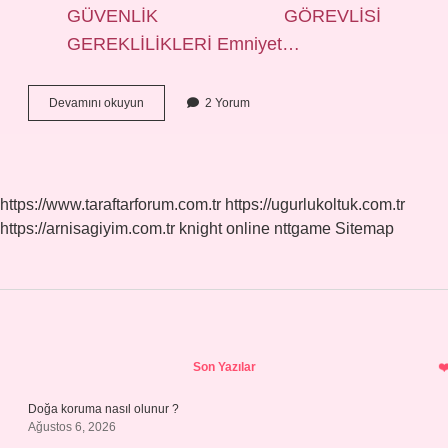
GÜVENLİK GÖREVLİSİ
GEREKLİLİKLERİ Emniyet…
Tc
Devamını okuyun
2 Yorum
Yakın
Koruma
Nasıl
Olunur
https://www.taraftarforum.com.tr
https://ugurlukoltuk.com.tr
https://arnisagiyim.com.tr
knight online
nttgame
Sitemap
Sidebar
Son Yazılar
Doğa koruma nasıl olunur ?
Ağustos 6, 2026