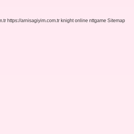
.tr
https://arnisagiyim.com.tr
knight online
nttgame
Sitemap