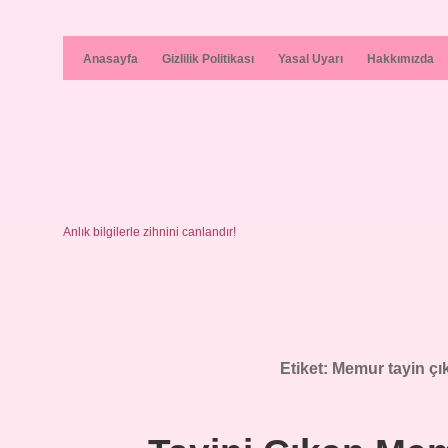
Anasayfa
Gizlilik Politikası
Yasal Uyarı
Hakkımızda
Anlık bilgilerle zihnini canlandır!
Etiket:
Memur tayin çıkı