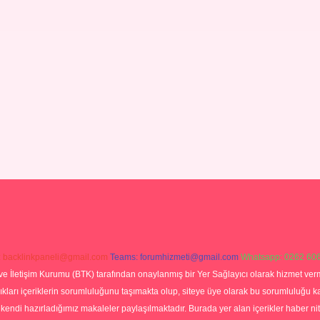
:
backlinkpaneli@gmail.com
Teams:
forumhizmeti@gmail.com
Whatsapp: 0262 606
ve İletişim Kurumu (BTK) tarafından onaylanmış bir Yer Sağlayıcı olarak hizmet verm
rı içeriklerin sorumluluğunu taşımakta olup, siteye üye olarak bu sorumluluğu kabul
a kendi hazırladığımız makaleler paylaşılmaktadır. Burada yer alan içerikler haber 