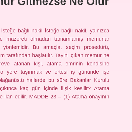
mur Gitmezse Ne Olur
steğe bağlı nakil İsteğe bağlı nakil, yalnızca
likle mazereti olmadan tamamlamış memurlar
a yöntemidir. Bu amaçla, seçim prosedürü,
m tarafından başlatılır. Tayini çıkan memur ne
öreve atanan kişi, atama emrinin kendisine
e o yere taşınmak ve ertesi iş gününde işe
lağanüstü hallerde bu süre Bakanlar Kurulu
n çıkınca kaç gün içinde ilişik kesilir? Atama
nde ilan edilir. MADDE 23 – (1) Atama onayının