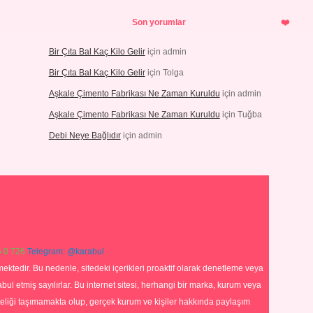
Son yorumlar
Bir Çıta Bal Kaç Kilo Gelir
için
admin
Bir Çıta Bal Kaç Kilo Gelir
için
Tolga
Aşkale Çimento Fabrikası Ne Zaman Kuruldu
için
admin
Aşkale Çimento Fabrikası Ne Zaman Kuruldu
için
Tuğba
Debi Neye Bağlıdır
için
admin
 0 726
Telegram: @karabul
ektedir. Bu nedenle, sitedeki içerikleri proaktif olarak denetleme veya
 etmiş sayılırlar. Bu internet sitesi, herhangi bir marka, kurum veya
niteliği taşımamakta olup, gerçek kurum ve kişiler hakkında paylaşım