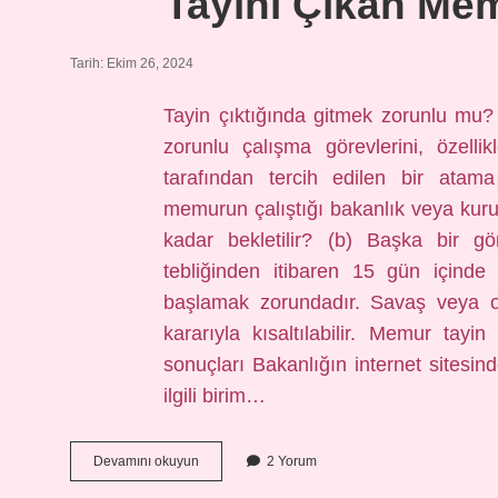
Tayini Çıkan Me
Tarih: Ekim 26, 2024
Tayin çıktığında gitmek zorunlu mu? İ
zorunlu çalışma görevlerini, özel
tarafından tercih edilen bir atam
memurun çalıştığı bakanlık veya kuru
kadar bekletilir? (b) Başka bir g
tebliğinden itibaren 15 gün içind
başlamak zorundadır. Savaş veya o
kararıyla kısaltılabilir. Memur tayi
sonuçları Bakanlığın internet sitesi
ilgili birim…
Tayini
Devamını okuyun
2 Yorum
Çıkan