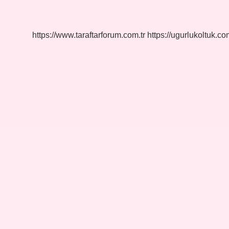
Memur
Gitmezse
Ne
Olur
https://www.taraftarforum.com.tr
https://ugurlukoltuk.com