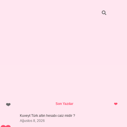
Sidebar
ilbet giriş
https://betexpergiris.casino/
betexpergir.net
Son Yazılar
Kuveyt Türk altın hesabı caiz midir ?
Ağustos 8, 2026