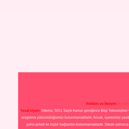
Reklam ve İletişim:
E-mail
Yasal Uyarı:
Sitemiz, 5651 Sayılı Kanun gereğince Bilgi Teknolojileri 
araştırma yükümlülüğümüz bulunmamaktadır. Ancak, üyelerimiz yazdıkla
şahıs şirketi ile hiçbir bağlantısı bulunmamaktadır. Sitede yalnızc