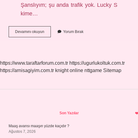
Şanslıyım; şu anda trafik yok. Lucky S
kime…
Lucky
Devamını okuyun
Yorum Bırak
Hangi
Dil
https://www.taraftarforum.com.tr
https://ugurlukoltuk.com.tr
https://arnisagiyim.com.tr
knight online
nttgame
Sitemap
Sidebar
Son Yazılar
Maaş avansı maaşın yüzde kaçıdır ?
Ağustos 7, 2026