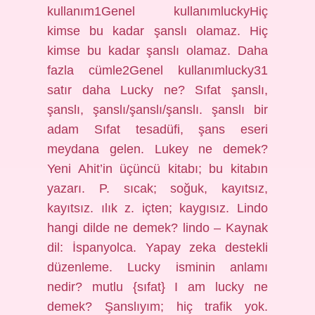
kullanım1Genel kullanımluckyHiç
kimse bu kadar şanslı olamaz. Hiç
kimse bu kadar şanslı olamaz. Daha
fazla cümle2Genel kullanımlucky31
satır daha Lucky ne? Sıfat şanslı,
şanslı, şanslı/şanslı/şanslı. şanslı bir
adam Sıfat tesadüfi, şans eseri
meydana gelen. Lukey ne demek?
Yeni Ahit’in üçüncü kitabı; bu kitabın
yazarı. P. sıcak; soğuk, kayıtsız,
kayıtsız. ılık z. içten; kaygısız. Lindo
hangi dilde ne demek? lindo – Kaynak
dil: İspanyolca. Yapay zeka destekli
düzenleme. Lucky isminin anlamı
nedir? mutlu {sıfat} I am lucky ne
demek? Şanslıyım; hiç trafik yok.