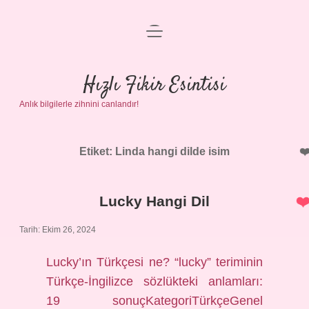
menüyü
Anasayfa
aç
Gizlilik Politikası
Hızlı Fikir Esintisi
Anlık bilgilerle zihnini canlandır!
Yasal Uyarı
Hakkımızda
Etiket:
Linda hangi dilde isim
Lucky Hangi Dil
Tarih: Ekim 26, 2024
Lucky’ın Türkçesi ne? “lucky” teriminin
Türkçe-İngilizce sözlükteki anlamları:
19 sonuçKategoriTürkçeGenel