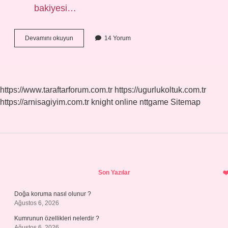
bakiyesi…
Kuveyt
Devamını okuyun
14 Yorum
Türk
Kâr
Payı
Oranı
Kaç
https://www.taraftarforum.com.tr
https://ugurlukoltuk.com.tr
https://arnisagiyim.com.tr
knight online
nttgame
Sitemap
Sidebar
Son Yazılar
Doğa koruma nasıl olunur ?
Ağustos 6, 2026
Kumrunun özellikleri nelerdir ?
Ağustos 6, 2026