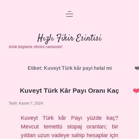
menüyü
Anasayfa
aç
Gizlilik Politikası
Hızlı Fikir Esintisi
Anlık bilgilerle zihnini canlandır!
Yasal Uyarı
Hakkımızda
Etiket:
Kuveyt Türk kâr payi helal mi
Kuveyt Türk Kâr Payı Oranı Kaç
Tarih: Kasım 7, 2024
Kuveyt Türk kâr Payı yüzde kaç?
Mevcut temettü stopaj oranları; bir
yıldan uzun vadeye sahip hesaplar için