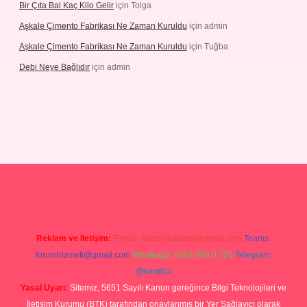
Bir Çıta Bal Kaç Kilo Gelir
için
Tolga
Aşkale Çimento Fabrikası Ne Zaman Kuruldu
için
admin
Aşkale Çimento Fabrikası Ne Zaman Kuruldu
için
Tuğba
Debi Neye Bağlıdır
için
admin
ergir.net
Reklam ve İletişim:
E-mail:
backlinkpaneli@gmail.com
Teams:
forumhizmeti@gmail.com
Whatsapp: 0262 606 0 726
Telegram:
@karabul
Yasal Uyarı:
Sitemiz, 5651 Sayılı Kanun gereğince Bilgi Teknolojileri ve
İletişim Kurumu (BTK) tarafından onaylanmış bir Yer Sağlayıcı olarak