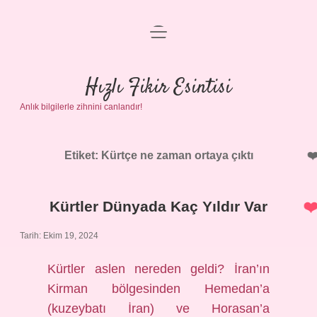
menüyü
Anasayfa
aç
Gizlilik Politikası
Hızlı Fikir Esintisi
Anlık bilgilerle zihnini canlandır!
Yasal Uyarı
Hakkımızda
Etiket:
Kürtçe ne zaman ortaya çıktı
Kürtler Dünyada Kaç Yıldır Var
Tarih: Ekim 19, 2024
Kürtler aslen nereden geldi? İran’ın
Kirman bölgesinden Hemedan’a
(kuzeybatı İran) ve Horasan’a