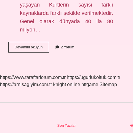
yaşayan Kürtlerin sayısı farklı
kaynaklarda farklı şekilde verilmektedir.
Genel olarak dünyada 40 ila 80
milyon…
Kürtler
Devamını okuyun
2 Yorum
Dünyada
Kaç
Yıldır
Var
https://www.taraftarforum.com.tr
https://ugurlukoltuk.com.tr
https://arnisagiyim.com.tr
knight online
nttgame
Sitemap
Sidebar
Son Yazılar