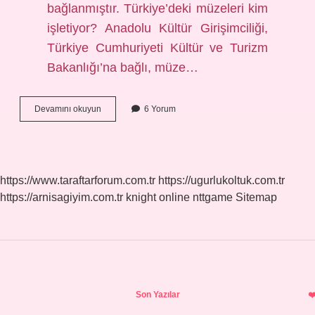
bağlanmıştır. Türkiye’deki müzeleri kim
işletiyor? Anadolu Kültür Girişimciliği,
Türkiye Cumhuriyeti Kültür ve Turizm
Bakanlığı’na bağlı, müze…
Türk
Devamını okuyun
6 Yorum
Asarı
Atikası
Müdürlüğü
Hangi
Bakanlığa
https://www.taraftarforum.com.tr
https://ugurlukoltuk.com.tr
Bağlı
https://arnisagiyim.com.tr
knight online
nttgame
Sitemap
Sidebar
Son Yazılar