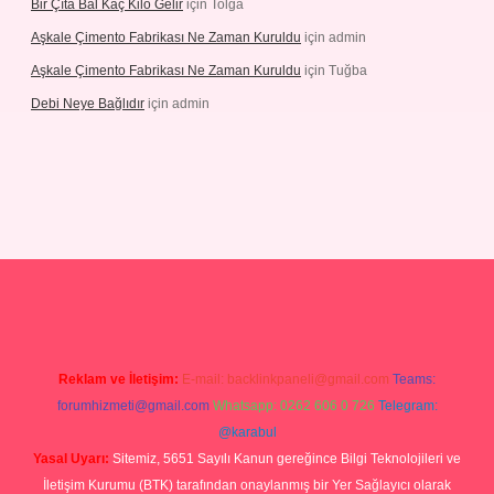
Bir Çıta Bal Kaç Kilo Gelir
için
Tolga
Aşkale Çimento Fabrikası Ne Zaman Kuruldu
için
admin
Aşkale Çimento Fabrikası Ne Zaman Kuruldu
için
Tuğba
Debi Neye Bağlıdır
için
admin
rgir.net
Reklam ve İletişim:
E-mail:
backlinkpaneli@gmail.com
Teams:
forumhizmeti@gmail.com
Whatsapp: 0262 606 0 726
Telegram:
@karabul
Yasal Uyarı:
Sitemiz, 5651 Sayılı Kanun gereğince Bilgi Teknolojileri ve
İletişim Kurumu (BTK) tarafından onaylanmış bir Yer Sağlayıcı olarak