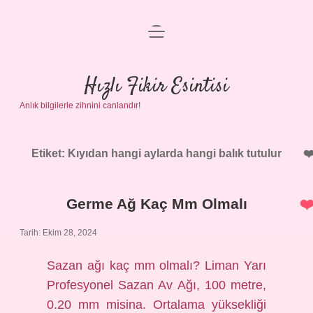
menüyü
Anasayfa
aç
Gizlilik Politikası
Hızlı Fikir Esintisi
Anlık bilgilerle zihnini canlandır!
Yasal Uyarı
Hakkımızda
Etiket:
Kıyıdan hangi aylarda hangi balık tutulur
Germe Ağ Kaç Mm Olmalı
Tarih: Ekim 28, 2024
Sazan ağı kaç mm olmalı? Liman Yarı
Profesyonel Sazan Av Ağı, 100 metre,
0.20 mm misina. Ortalama yüksekliği