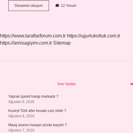
Germe
Devamını okuyun
12 Yorum
Ağ
Kaç
Mm
Olmalı
https://www.taraftarforum.com.tr
https://ugurlukoltuk.com.tr
https://arnisagiyim.com.tr
Sitemap
Sidebar
Son Yazılar
Yaprak işareti hangi markadır ?
Ağustos 9, 2026
Kuveyt Türk altın hesabı caiz midir ?
Ağustos 8, 2026
Maaş avansı maaşın yüzde kaçıdır ?
Ağustos 7, 2026