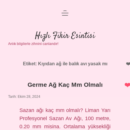
menüyü
Anasayfa
aç
Gizlilik Politikası
Hızlı Fikir Esintisi
Anlık bilgilerle zihnini canlandır!
Yasal Uyarı
Hakkımızda
Etiket:
Kıyıdan ağ ile balık avı yasak mı
Germe Ağ Kaç Mm Olmalı
Tarih: Ekim 28, 2024
Sazan ağı kaç mm olmalı? Liman Yarı
Profesyonel Sazan Av Ağı, 100 metre,
0.20 mm misina. Ortalama yüksekliği