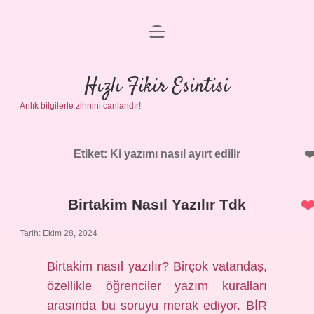
menüyü
Anasayfa
aç
Gizlilik Politikası
Hızlı Fikir Esintisi
Anlık bilgilerle zihnini canlandır!
Yasal Uyarı
Hakkımızda
Etiket:
Ki yazımı nasıl ayırt edilir
Birtakim Nasıl Yazılır Tdk
Tarih: Ekim 28, 2024
Birtakim nasıl yazılır? Birçok vatandaş,
özellikle öğrenciler yazım kuralları
arasında bu soruyu merak ediyor. BİR