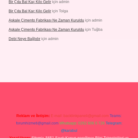
Bir Çıta Bal Kaç Kilo Gelir
için
admin
Bir Çıta Bal Kaç Kilo Gelir
için
Tolga
Aşkale Çimento Fabrikası Ne Zaman Kuruldu
için
admin
Aşkale Çimento Fabrikası Ne Zaman Kuruldu
için
Tuğba
Debi Neye Bağlıdır
için
admin
rgir.net
Reklam ve İletişim:
E-mail:
backlinkpaneli@gmail.com
Teams:
forumhizmeti@gmail.com
Whatsapp: 0262 606 0 726
Telegram:
@karabul