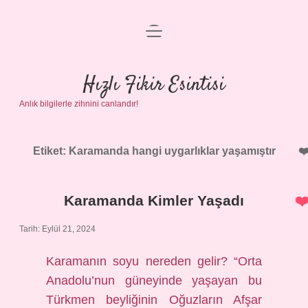
menüyü
Anasayfa
aç
Gizlilik Politikası
Hızlı Fikir Esintisi
Anlık bilgilerle zihnini canlandır!
Yasal Uyarı
Hakkımızda
Etiket:
Karamanda hangi uygarlıklar yaşamıştır
Karamanda Kimler Yaşadı
Tarih: Eylül 21, 2024
Karamanın soyu nereden gelir? “Orta
Anadolu’nun güneyinde yaşayan bu
Türkmen beyliğinin Oğuzların Afşar