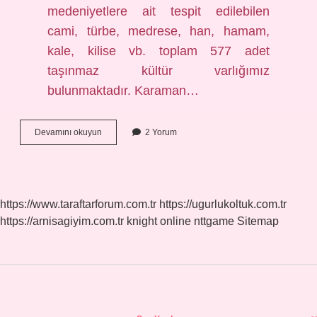
medeniyetlere ait tespit edilebilen
cami, türbe, medrese, han, hamam,
kale, kilise vb. toplam 577 adet
taşınmaz kültür varlığımız
bulunmaktadır. Karaman…
Karamanda
Devamını okuyun
2 Yorum
Kimler
Yaşadı
https://www.taraftarforum.com.tr
https://ugurlukoltuk.com.tr
https://arnisagiyim.com.tr
knight online
nttgame
Sitemap
Sidebar