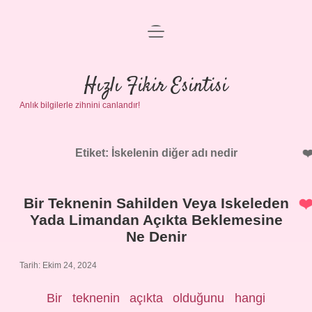
menüyü
Anasayfa
aç
Gizlilik Politikası
Hızlı Fikir Esintisi
Anlık bilgilerle zihnini canlandır!
Yasal Uyarı
Hakkımızda
Etiket:
İskelenin diğer adı nedir
Bir Teknenin Sahilden Veya Iskeleden
Yada Limandan Açıkta Beklemesine
Ne Denir
Tarih: Ekim 24, 2024
Bir teknenin açıkta olduğunu hangi