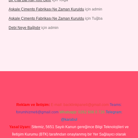
Bir Çıta Bal Kaç Kilo Gelir
için
Tolga
Aşkale Çimento Fabrikası Ne Zaman Kuruldu
için
admin
Aşkale Çimento Fabrikası Ne Zaman Kuruldu
için
Tuğba
Debi Neye Bağlıdır
için
admin
ergir.net
Reklam ve İletişim:
E-mail:
backlinkpaneli@gmail.com
Teams:
forumhizmeti@gmail.com
Whatsapp: 0262 606 0 726
Telegram:
@karabul
Yasal Uyarı:
Sitemiz, 5651 Sayılı Kanun gereğince Bilgi Teknolojileri ve
İletişim Kurumu (BTK) tarafından onaylanmış bir Yer Sağlayıcı olarak