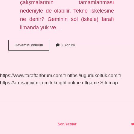
çalışmalarının tamamlanması
nedeniyle de olabilir. Tekne iskelesine
ne denir? Geminin sol (iskele) tarafı
limanda yük ve…
Bir
Devamını okuyun
2 Yorum
Teknenin
Sahilden
Veya
Iskeleden
Yada
https://www.taraftarforum.com.tr
https://ugurlukoltuk.com.tr
Limandan
https://arnisagiyim.com.tr
knight online
nttgame
Sitemap
Açıkta
Beklemesine
Ne
Denir
Sidebar
Son Yazılar