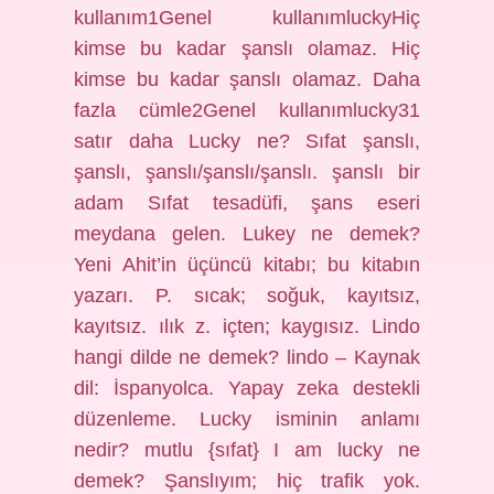
kullanım1Genel kullanımluckyHiç
kimse bu kadar şanslı olamaz. Hiç
kimse bu kadar şanslı olamaz. Daha
fazla cümle2Genel kullanımlucky31
satır daha Lucky ne? Sıfat şanslı,
şanslı, şanslı/şanslı/şanslı. şanslı bir
adam Sıfat tesadüfi, şans eseri
meydana gelen. Lukey ne demek?
Yeni Ahit’in üçüncü kitabı; bu kitabın
yazarı. P. sıcak; soğuk, kayıtsız,
kayıtsız. ılık z. içten; kaygısız. Lindo
hangi dilde ne demek? lindo – Kaynak
dil: İspanyolca. Yapay zeka destekli
düzenleme. Lucky isminin anlamı
nedir? mutlu {sıfat} I am lucky ne
demek? Şanslıyım; hiç trafik yok.