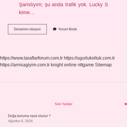
Şanslıyım; şu anda trafik yok. Lucky S
kime…
Lucky
Devamını okuyun
Yorum Bırak
Hangi
Dil
https://www.taraftarforum.com.tr
https://ugurlukoltuk.com.tr
https://arnisagiyim.com.tr
knight online
nttgame
Sitemap
Sidebar
Son Yazılar
Doğa koruma nasıl olunur ?
Ağustos 6, 2026