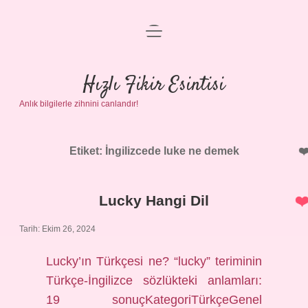
menüyü
Anasayfa
aç
Gizlilik Politikası
Hızlı Fikir Esintisi
Anlık bilgilerle zihnini canlandır!
Yasal Uyarı
Hakkımızda
Etiket:
İngilizcede luke ne demek
Lucky Hangi Dil
Tarih: Ekim 26, 2024
Lucky’ın Türkçesi ne? “lucky” teriminin
Türkçe-İngilizce sözlükteki anlamları:
19 sonuçKategoriTürkçeGenel