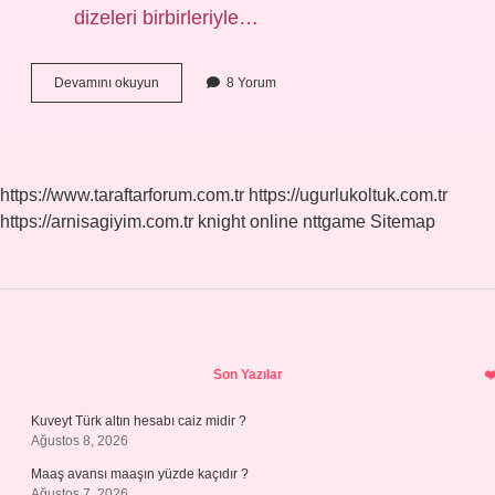
dizeleri birbirleriyle…
Müracaa
Devamını okuyun
8 Yorum
Ne
Demek
Edebiyat
https://www.taraftarforum.com.tr
https://ugurlukoltuk.com.tr
https://arnisagiyim.com.tr
knight online
nttgame
Sitemap
Sidebar
Son Yazılar
Kuveyt Türk altın hesabı caiz midir ?
Ağustos 8, 2026
Maaş avansı maaşın yüzde kaçıdır ?
Ağustos 7, 2026