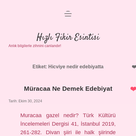
menüyü
Anasayfa
aç
Gizlilik Politikası
Hızlı Fikir Esintisi
Anlık bilgilerle zihnini canlandır!
Yasal Uyarı
Hakkımızda
Etiket:
Hicviye nedir edebiyatta
Müracaa Ne Demek Edebiyat
Tarih: Ekim 30, 2024
Muracaa gazel nedir? Türk Kültürü
İncelemeleri Dergisi 41, İstanbul 2019,
261-282. Divan şiiri ile halk şiirinde